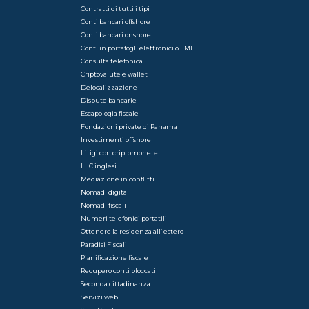
Contratti di tutti i tipi
Conti bancari offshore
Conti bancari onshore
Conti in portafogli elettronici o EMI
Consulta telefonica
Criptovalute e wallet
Delocalizzazione
Dispute bancarie
Escapologia fiscale
Fondazioni private di Panama
Investimenti offshore
Litigi con criptomonete
LLC inglesi
Mediazione in conflitti
Nomadi digitali
Nomadi fiscali
Numeri telefonici portatili
Ottenere la residenza all’ estero
Paradisi Fiscali
Pianificazione fiscale
Recupero conti bloccati
Seconda cittadinanza
Servizi web