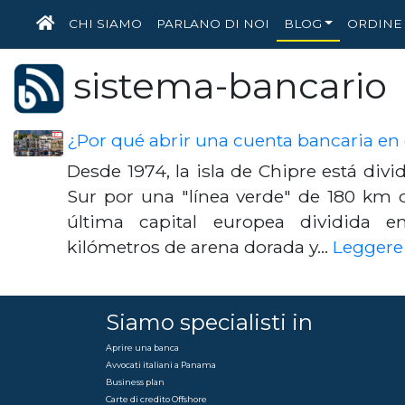
HOME
CHI SIAMO
PARLANO DI NOI
BLOG
ORDINE 
sistema-bancario
¿Por qué abrir una cuenta bancaria en 
Desde 1974, la isla de Chipre está divid
Sur por una "línea verde" de 180 km d
última capital europea dividida e
kilómetros de arena dorada y…
Leggere 
Siamo specialisti in
Aprire una banca
Avvocati italiani a Panama
Business plan
Carte di credito Offshore