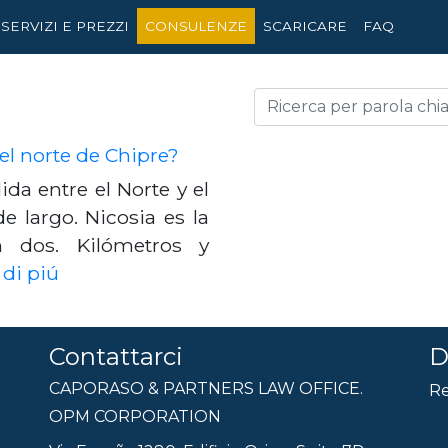
SERVIZI E PREZZI
CONSULENZE
SCARICARE
FAQ
el norte de Chipre?
ida entre el Norte y el
e largo. Nicosia es la
n dos. Kilómetros y
di piú
Contattarci
D
CAPORASO & PARTNERS LAW OFFICE.
Re
OPM CORPORATION