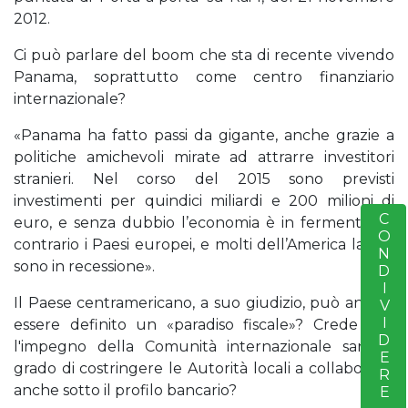
2012.
Ci può parlare del boom che sta di recente vivendo
Panama, soprattutto come centro finanziario
internazionale?
«Panama ha fatto passi da gigante, anche grazie a
politiche amichevoli mirate ad attrarre investitori
stranieri. Nel corso del 2015 sono previsti
investimenti per quindici miliardi e 200 milioni di
CONDIVIDERE
S
euro, e senza dubbio l’economia è in fermento. Al
contrario i Paesi europei, e molti dell’America latina,
sono in recessione».
Il Paese centramericano, a suo giudizio, può ancora
essere definito un «paradiso fiscale»? Crede che
l'impegno della Comunità internazionale sarà in
grado di costringere le Autorità locali a collaborare,
anche sotto il profilo bancario?