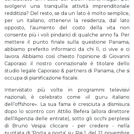
svolgervi una tranquilla attività imprenditoriale
redditizia? Del resto, se da un lato è molto semplice,
per un italiano, ottenervi la residenza, dal lato
opposto, l'aumento del costo della vita non
consente più i voli pindarici di qualche anno fa. Per
mettere il punto finale sulla questione Panama,
abbiamo preferito informarci da chi lì, ci vive e ci
lavora. Abbiamo così chiesto l'opinione di Giovanni
Caporaso: il nostro connazionale è titolare dello
studio legale Caporaso & partners di Panama, che si
occupa di pianificazione fiscale.
Intervistato più volte in programmi televisivi
nazionali, è celebrato come «il guru italiano
dell’offshore». La sua fama è cresciuta a dismisura
dopo lo scontro con Attilio Befera (allora direttore
dell'Agenzia delle entrate), sotto gli occhi perplessi
di Bruno Vespa: cliccare - per credere - nella
puntata di 'Porta a porta' su Rai 1, del 21 novembre