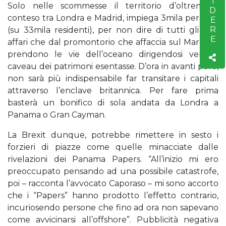
Solo nelle scommesse il territorio d’oltremare,
conteso tra Londra e Madrid, impiega 3mila persone
(su 33mila residenti), per non dire di tutti gli altri
affari che dal promontorio che affaccia sul Marocco
prendono le vie dell’oceano dirigendosi verso i
caveau dei patrimoni esentasse. D’ora in avanti però,
non sarà più indispensabile far transitare i capitali
attraverso l’enclave britannica. Per fare prima
basterà un bonifico di sola andata da Londra a
Panama o Gran Cayman.
La Brexit dunque, potrebbe rimettere in sesto i
forzieri di piazze come quelle minacciate dalle
rivelazioni dei Panama Papers. “All’inizio mi ero
preoccupato pensando ad una possibile catastrofe,
poi – racconta l’avvocato Caporaso – mi sono accorto
che i “Papers” hanno prodotto l’effetto contrario,
incuriosendo persone che fino ad ora non sapevano
come avvicinarsi all’offshore”. Pubblicità negativa