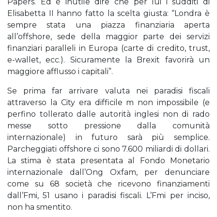
Papers. Ed è inutile dire che per lui i sudditi di
Elisabetta II hanno fatto la scelta giusta: “Londra è
sempre stata una piazza finanziaria aperta
all’offshore, sede della maggior parte dei servizi
finanziari paralleli in Europa (carte di credito, trust,
e-wallet, ecc.). Sicuramente la Brexit favorirà un
maggiore afflusso i capitali”.
Se prima far arrivare valuta nei paradisi fiscali
attraverso la City era difficile m non impossibile (e
perfino tollerato dalle autorità inglesi non di rado
messe sotto pressione dalla comunità
internazionale) in futuro sarà più semplice.
Parcheggiati offshore ci sono 7.600 miliardi di dollari.
La stima è stata presentata al Fondo Monetario
internazionale dall’Ong Oxfam, per denunciare
come su 68 società che ricevono finanziamenti
dall’Fmi, 51 usano i paradisi fiscali. L’Fmi per inciso,
non ha smentito.