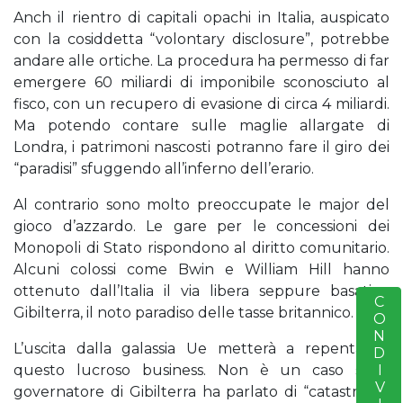
Anch il rientro di capitali opachi in Italia, auspicato
con la cosiddetta “volontary disclosure”, potrebbe
andare alle ortiche. La procedura ha permesso di far
emergere 60 miliardi di imponibile sconosciuto al
fisco, con un recupero di evasione di circa 4 miliardi.
Ma potendo contare sulle maglie allargate di
Londra, i patrimoni nascosti potranno fare il giro dei
“paradisi” sfuggendo all’inferno dell’erario.
Al contrario sono molto preoccupate le major del
gioco d’azzardo. Le gare per le concessioni dei
Monopoli di Stato rispondono al diritto comunitario.
Alcuni colossi come Bwin e William Hill hanno
ottenuto dall’Italia il via libera seppure basati a
CONDIVIDERE
S
Gibilterra, il noto paradiso delle tasse britannico.
L’uscita dalla galassia Ue metterà a repentaglio
questo lucroso business. Non è un caso se il
governatore di Gibilterra ha parlato di “catastrofe”.