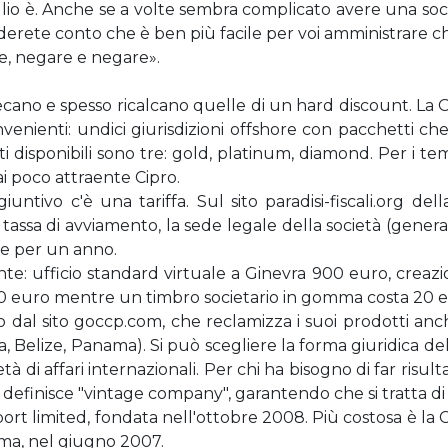
eglio è. Anche se a volte sembra complicato avere una soc
erete conto che è ben più facile per voi amministrare che 
re, negare e negare».
precano e spesso ricalcano quelle di un hard discount. La
nvenienti: undici giurisdizioni offshore con pacchetti c
 disponibili sono tre: gold, platinum, diamond. Per i tem
i poco attraente Cipro.
giuntivo c'è una tariffa. Sul sito paradisi-fiscali.org del
assa di avviamento, la sede legale della società (genera
ne per un anno.
te: ufficio standard virtuale a Ginevra 900 euro, creazi
 590 euro mentre un timbro societario in gomma costa 20 
 dal sito goccp.com, che reclamizza i suoi prodotti anche
illa, Belize, Panama). Si può scegliere la forma giuridica de
ietà di affari internazionali. Per chi ha bisogno di far risu
che definisce "vintage company", garantendo che si tratta di 
ort limited, fondata nell'ottobre 2008. Più costosa è l
ima, nel giugno 2007.