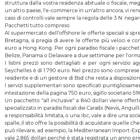
struttura dalla vostra residenza abituale o fiscale, m
un altro paese, l'e-commerce in un'altro ancora, vi rend
caso di controlli vale sempre la regola delle 3 N: nega
Pacchetti tutto compreso
Al supermercato dell'offshore le offerte speciali si s
Bretagna, si pregia di avere le offerte più veloci e co
euro a Hong Kong. Per ogni paradiso fiscale i pacchetti
Belize, Panama o Delaware a due settimane per l'orma
I listini prezzi sono dettagliati e per ogni servizio ag
Seychelles è di 1.790 euro. Nel prezzo sono comprese t
residente e di un gestore di Bsd che resta a disposizio
I servizi supplementari sono specificati puntigliosamen
intestazione della pagina 750 euro, sigillo societario
Un pacchetto "all inclusive" a 840 dollari viene offerto
specializzato in paradisi fiscali dei Caraibi (Nevis, Angu
a responsabilità limitata, o una Ibc, vale a dire una soc
spalle, il sito offre la possibilità di acquistare quelle 
può rilevare, ad esempio, la Mediterranean Import-Exp
vale 2.865 dollari perché è stata registrata un anno pr