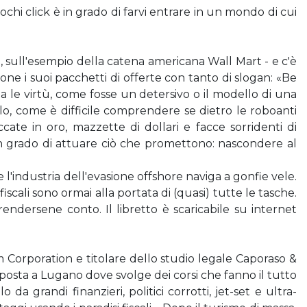
ochi click è in grado di farvi entrare in un mondo di cui
 sull'esempio della catena americana Wall Mart - e c'è
one i suoi pacchetti di offerte con tanto di slogan: «Be
 le virtù, come fosse un detersivo o il modello di una
pirlo, come è difficile comprendere se dietro le roboanti
cate in oro, mazzette di dollari e facce sorridenti di
 in grado di attuare ciò che promettono: nascondere al
che l'industria dell'evasione offshore naviga a gonfie vele.
scali sono ormai alla portata di (quasi) tutte le tasche.
dersene conto. Il libretto è scaricabile su internet
 Corporation e titolare dello studio legale Caporaso &
posta a Lugano dove svolge dei corsi che fanno il tutto
da grandi finanzieri, politici corrotti, jet-set e ultra-