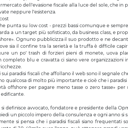
mercato dell'evasione fiscale alla luce del sole, che in p
ate neppure l'esistenza.
 cost
 che punta su low cost - prezzi bassi comunque e sempre,
da a un target più sofisticato, da business class, e prop
shore». Ognuno pubblicizza il suo prodotto e ne decanta
e sia il confine tra la serietà e la truffa è difficile ca
gure un po' trash di forzieri pieni di monete, uova plac
 in completo blu e cravatta ci siano vere organizzazioni
 ricchezze.
ti sui paradisi fiscali che affollano il web sono il segnale 
o qualcosa di molto più importante e cioè che i paradisi fi
à offshore per pagare meno tasse o zero tasse» per ren
 edificante.
si definisce avvocato, fondatore e presidente della Opm
edi un piccolo impero della consulenza e ogni anno si s
e si pensa che i paradisi fiscali siano frequentati solo 