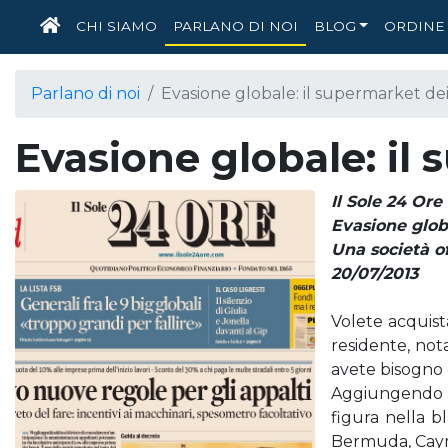
HOME
CHI SIAMO
PARLANO DI NOI
BLOG
ORDINE 
Parlano di noi
Evasione globale: il supermarket dei p
Evasione globale: il 
Il Sole 24 Ore
Evasione globa
Una società o
20/07/2013
Volete acquist
residente, nota
avete bisogno d
Aggiungendo a
figura nella bl
Bermuda, Cayman