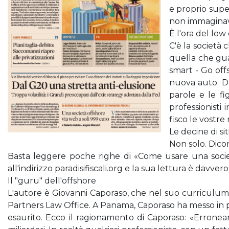
e proprio super
non immaginav
È l'ora del low
C'è la società
quella che guar
smart - Go off
nuova auto. Dov
parole e le fi
professionisti
fisco le vostre
Le decine di si
Non solo. Dicon
Basta leggere poche righe di «Come usare una societ
all'indirizzo paradisifiscali.org e la sua lettura è davvero
Il "guru" dell'offshore
L'autore è Giovanni Caporaso, che nel suo curriculum 
Partners Law Office. A Panama, Caporaso ha messo in pi
esaurito. Ecco il ragionamento di Caporaso: «Erroneament