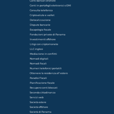
Conti bancari onshore
Conti in portafogli elettronici o EMI
Consulta telefonica
Criptovalute e wallet
Delocalizzazione
Dispute bancarie
Escapologia fiscale
Fondazioni private di Panama
Investimenti offshore
Litigi con criptomonete
LLC inglesi
Mediazione in conflitti
Nomadi digitali
Nomadi fiscali
Numeri telefonici portatili
Ottenere la residenza all’ estero
Paradisi Fiscali
Pianificazione fiscale
Recupero conti bloccati
Seconda cittadinanza
Servizi web
Società estere
Società offshore
Società di Panama