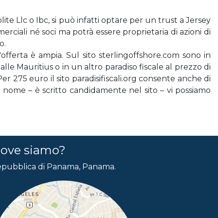
te Llc o Ibc, si può infatti optare per un trust a Jersey
ciali né soci ma potrà essere proprietaria di azioni di
o.
'offerta è ampia. Sul sito sterlingoffshore.com sono in
lle Mauritius o in un altro paradiso fiscale al prezzo di
Per 275 euro il sito paradisifiscali.org consente anche di
ro nome – è scritto candidamente nel sito – vi possiamo
ove siamo?
pubblica di Panama, Panama.