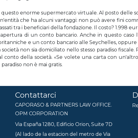
i questo enorme supermercato virtuale. Al posto delle soli
'entità che ha alcuni vantaggi: non può avere fini commer
sati tra i beneficiari della fondazione. Il costo? 1.998 eur
ll'apertura di un conto bancario. Anche in questo caso l
britanniche e un conto bancario alle Seychelles, oppure a
 società non sia domiciliato nello stesso paradiso fiscale. 
al conto della società. «Se volete una carta con un'alt
 paradiso non è mai gratis.
Contattarci
D
CAPORASO & PARTNERS LAW OFFICE.
Re
OPM CORPORATION
Via España 1280, Edificio Orion, Suite 7D
(Al lado de la estacion del metro de Via