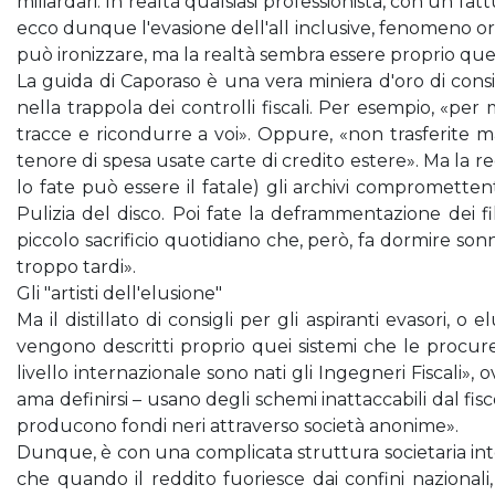
miliardari. In realtà qualsiasi professionista, con un fa
ecco dunque l'evasione dell'all inclusive, fenomeno orm
può ironizzare, ma la realtà sembra essere proprio que
La guida di Caporaso è una vera miniera d'oro di consi
nella trappola dei controlli fiscali. Per esempio, «
tracce e ricondurre a voi». Oppure, «non trasferite ma
tenore di spesa usate carte di credito estere». Ma la r
lo fate può essere il fatale) gli archivi comprometten
Pulizia del disco. Poi fate la deframmentazione dei 
piccolo sacrificio quotidiano che, però, fa dormire so
troppo tardi».
Gli "artisti dell'elusione"
Ma il distillato di consigli per gli aspiranti evasori, o
vengono descritti proprio quei sistemi che le procur
livello internazionale sono nati gli Ingegneri Fiscali», o
ama definirsi – usano degli schemi inattaccabili dal fi
producono fondi neri attraverso società anonime».
Dunque, è con una complicata struttura societaria inter
che quando il reddito fuoriesce dai confini nazionali