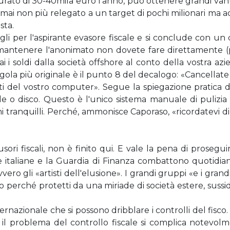
tturato di 30-40mila euro l'anno, può ottenere grandi vant
ai non più relegato a un target di pochi milionari ma acc
sta.
gli per l'aspirante evasore fiscale e si conclude con u
per mantenere l'anonimato non dovete fare direttament
i i soldi dalla società offshore al conto della vostra 
egola più originale è il punto 8 del decalogo: «Cancellate
ti del vostro computer». Segue la spiegazione pratica di
file o disco. Questo è l'unico sistema manuale di pul
nni tranquilli. Perché, ammonisce Caporaso, «ricordatev
 elusori fiscali, non è finito qui. E vale la pena di pros
e italiane e la Guardia di Finanza combattono quotidi
vvero gli «artisti dell'elusione». I grandi gruppi «e i gran
sco perché protetti da una miriade di società estere, su
nazionale che si possono dribblare i controlli del fisco.
, il problema del controllo fiscale si complica notevo