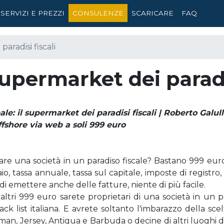
SERVIZI E PREZZI
CONSULENZE
SCARICARE
FAQ
aradisi fiscali
supermarket dei paradis
le: il supermarket dei paradisi fiscali | Roberto Galu
ffshore via web a soli 999 euro
are una società in un paradiso fiscale? Bastano 999 eur
io, tassa annuale, tassa sul capitale, imposte di registro
i emettere anche delle fatture, niente di più facile.
ltri 999 euro sarete proprietari di una società in un 
ack list italiana. E avrete soltanto l'imbarazzo della sc
, Jersey, Antigua e Barbuda o decine di altri luoghi dai 