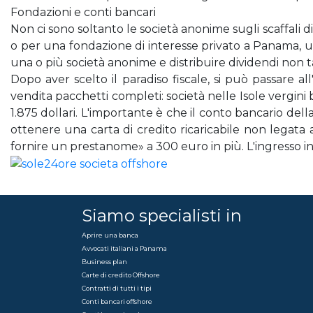
Fondazioni e conti bancari
Non ci sono soltanto le società anonime sugli scaffali d
o per una fondazione di interesse privato a Panama, un
una o più società anonime e distribuire dividendi non tas
Dopo aver scelto il paradiso fiscale, si può passare a
vendita pacchetti completi: società nelle Isole vergini 
1.875 dollari. L'importante è che il conto bancario della
ottenere una carta di credito ricaricabile non legata 
fornire un prestanome» a 300 euro in più. L'ingresso in
Siamo specialisti in
Aprire una banca
Avvocati italiani a Panama
Business plan
Carte di credito Offshore
Contratti di tutti i tipi
Conti bancari offshore