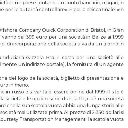
ietà in un paese lontano, un conto bancario, magari, in
per le autorità controllare». E poi la chicca finale: «In
 Offshore Company Quick Corporation di Bristol, in Gran
he vanno dai 399 euro per una società in Belize ai 1.999
pi di incorporazione della società si va da un giorno in
la fiduciaria svizzera Bsd, il costo per una società alle
lmente un indirizzo postale), la fornitura di un agente
one del logo della società, biglietto di presentazione e
euro in meno.
 in russo e si vanta di essere online dal 1999. Il sito è
lla società e le opzioni sono due: la Llc, cioè una società
ltare che la sua scatola vuota abbia una lunga storia alle
società mai utilizzate prima. Al prezzo di 2.350 dollari si
a Courtesy Transportation Management: la scatola vuota