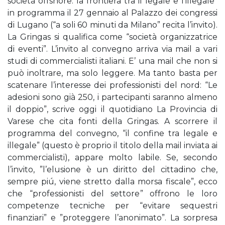
società offshore: la frontiera tra il legale e l’illegale”
in programma il 27 gennaio al Palazzo dei congressi
di Lugano (“a soli 60 minuti da Milano” recita l’invito).
La Gringas si qualifica come “società organizzatrice
di eventi”. L’invito al convegno arriva via mail a vari
studi di commercialisti italiani. E’ una mail che non si
può inoltrare, ma solo leggere. Ma tanto basta per
scatenare l’interesse dei professionisti del nord: “Le
adesioni sono già 250, i partecipanti saranno almeno
il doppio”, scrive oggi il quotidiano La Provincia di
Varese che cita fonti della Gringas. A scorrere il
programma del convegno, “il confine tra legale e
illegale” (questo è proprio il titolo della mail inviata ai
commercialisti), appare molto labile. Se, secondo
l’invito, ”l’elusione è un diritto del cittadino che,
sempre piú, viene stretto dalla morsa fiscale”, ecco
che “professionisti del settore” offrono le loro
competenze tecniche per “evitare sequestri
finanziari” e ”proteggere l’anonimato”. La sorpresa