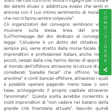
Stato nei tuoi confronti. Allora ti ingegni per trovare
dei sistemi elusivi o addirittura evasivi che senti in
sintonia con il tuo intimo sentimento di moralità e
CONDIVIDERE
S
che non ti fanno sentire colpevole”.
Gli organizzatori del convegno sembrano volersi
muovere sulla stessa linea del premier.
Sull’homepage del sito dedicato al convegno si
legge: “L’elusione è un diritto del cittadino che,
sempre piú, viene stretto dalla morsa fiscale. Molti
imprenditori e professionisti italiani, anche medio-
piccoli, vessati dalla crisi, hanno deciso di approdare
al mondo dell’offshore attraverso strutture di paesi
considerati “paradisi fiscali” che offrono “società
anonime” e conti bancari offshore, attraverso i quali
é possibile operare pagando meno tasse o zero
tasse, proteggendo il proprio capitale attraverso
l’anonimato”. Questa scelta avrebbe consentito a
molti imprenditori di “non cadere nel baratro della
grande crisi finanziaria attuale”. Assurdo quindi