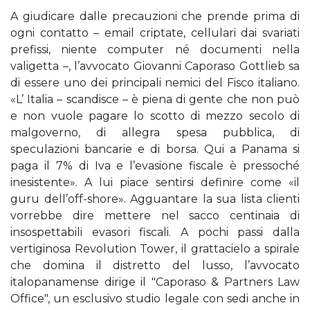
A giudicare dalle precauzioni che prende prima di
ogni contatto – email criptate, cellulari dai svariati
prefissi, niente computer né documenti nella
valigetta –, l’avvocato Giovanni Caporaso Gottlieb sa
di essere uno dei principali nemici del Fisco italiano.
«L’ Italia – scandisce – è piena di gente che non può
e non vuole pagare lo scotto di mezzo secolo di
malgoverno, di allegra spesa pubblica, di
speculazioni bancarie e di borsa. Qui a Panama si
paga il 7% di Iva e l’evasione fiscale è pressoché
inesistente». A lui piace sentirsi definire come «il
guru dell’off-shore». Agguantare la sua lista clienti
vorrebbe dire mettere nel sacco centinaia di
insospettabili evasori fiscali. A pochi passi dalla
vertiginosa Revolution Tower, il grattacielo a spirale
che domina il distretto del lusso, l’avvocato
italopanamense dirige il "Caporaso & Partners Law
Office", un esclusivo studio legale con sedi anche in