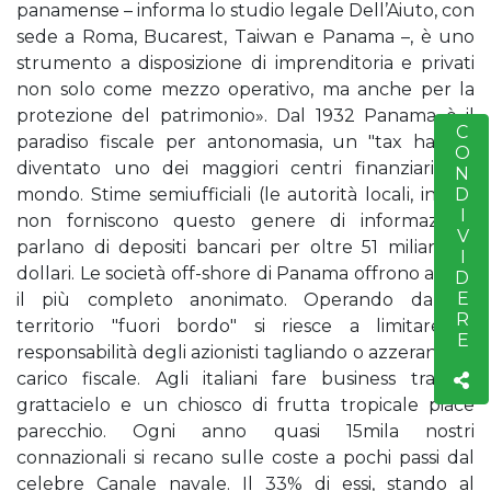
panamense – informa lo studio legale Dell’Aiuto, con
sede a Roma, Bucarest, Taiwan e Panama –, è uno
strumento a disposizione di imprenditoria e privati
non solo come mezzo operativo, ma anche per la
protezione del patrimonio». Dal 1932 Panama è il
CONDIVIDERE
S
paradiso fiscale per antonomasia, un "tax haven"
diventato uno dei maggiori centri finanziari del
mondo. Stime semiufficiali (le autorità locali, infatti,
non forniscono questo genere di informazioni)
parlano di depositi bancari per oltre 51 miliardi di
dollari. Le società off-shore di Panama offrono ai soci
il più completo anonimato. Operando da un
territorio "fuori bordo" si riesce a limitare la
responsabilità degli azionisti tagliando o azzerando il
carico fiscale. Agli italiani fare business tra un
grattacielo e un chiosco di frutta tropicale piace
parecchio. Ogni anno quasi 15mila nostri
connazionali si recano sulle coste a pochi passi dal
celebre Canale navale. Il 33% di essi, stando al