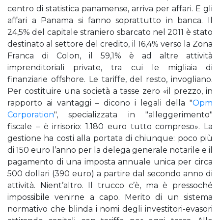
centro di statistica panamense, arriva per affari. E gli
affari a Panama si fanno soprattutto in banca. Il
24,5% del capitale straniero sbarcato nel 2011 è stato
destinato al settore del credito, il 16,4% verso la Zona
Franca di Colon, il 59,1% è ad altre attività
imprenditoriali private, tra cui le migliaia di
finanziarie offshore. Le tariffe, del resto, invogliano.
Per costituire una società a tasse zero «il prezzo, in
rapporto ai vantaggi – dicono i legali della "
Opm
Corporation
", specializzata in "alleggerimento"
fiscale – è irrisorio: 1.180 euro tutto compreso». La
gestione ha costi alla portata di chiunque: poco più
di 150 euro l’anno per la delega generale notarile e il
pagamento di una imposta annuale unica per circa
500 dollari (390 euro) a partire dal secondo anno di
attività. Nient’altro. Il trucco c’è, ma è pressoché
impossibile venirne a capo. Merito di un sistema
normativo che blinda i nomi degli investitori-evasori