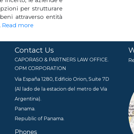
 incerto, le aziende e
pzioni per strutturare
beni attraverso entità
…
Read more
Contact Us
W
CAPORASO & PARTNERS LAW OFFICE.
Re
OPM CORPORATION
Via España 1280, Edificio Orion, Suite 7D
(Al lado de la estacion del metro de Via
Argentina).
Panama.
Republic of Panama.
Phones