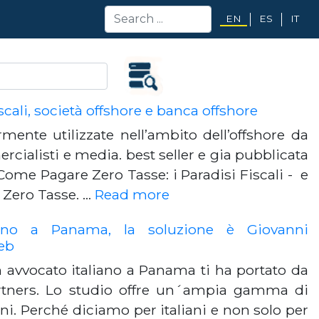
EN
ES
IT
cali, società offshore e banca offshore
ente utilizzate nell’ambito dell’offshore da
rcialisti e media. best seller e gia pubblicata
 Come Pagare Zero Tasse: i Paradisi Fiscali - e
Zero Tasse. …
Read more
iano a Panama, la soluzione è Giovanni
eb
n avvocato italiano a Panama ti ha portato da
rtners. Lo studio offre un´ampia gamma di
iani. Perché diciamo per italiani e non solo per