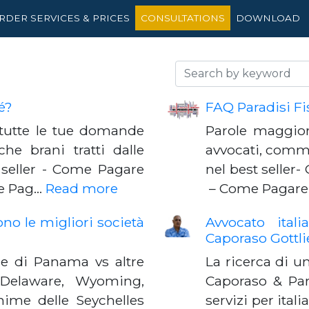
RDER SERVICES & PRICES
CONSULTATIONS
DOWNLOAD
é?
FAQ Paradisi Fis
 tutte le tue domande
Parole maggiorm
he brani tratti dalle
avvocati, comme
t seller - Come Pagare
nel best seller-
me Pag…
Read more
– Come Pagare 
o le migliori società
Avvocato ital
Caporaso Gottli
me di Panama vs altre
La ricerca di u
 Delaware, Wyoming,
Caporaso & Pa
nime delle Seychelles
servizi per ital