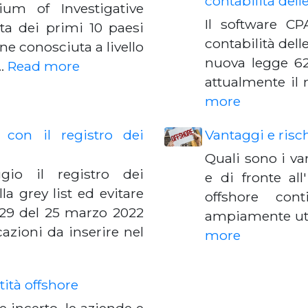
contabilità dell
tium of Investigative
Il software C
sta dei primi 10 paesi
contabilità dell
ne conosciuta a livello
nuova legge 6
s…
Read more
attualmente il 
more
con il registro dei
Vantaggi e risch
Quali sono i va
gio il registro dei
e di fronte all
lla grey list ed evitare
offshore con
129 del 25 marzo 2022
ampiamente util
zioni da inserire nel
more
ità offshore