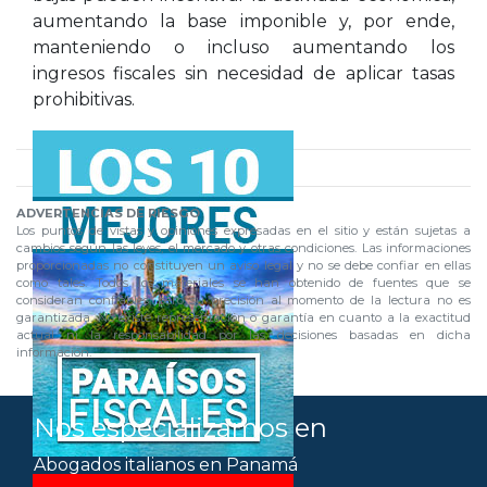
aumentando la base imponible y, por ende,
manteniendo o incluso aumentando los
ingresos fiscales sin necesidad de aplicar tasas
prohibitivas.
ADVERTENCIAS DE RIESGO
Los puntos de vistas y opiniones expresadas en el sitio y están sujetas a
cambios según las leyes, el mercado y otras condiciones. Las informaciones
proporcionadas no constituyen un aviso legal y no se debe confiar en ellas
como tales. Todos los materiales se han obtenido de fuentes que se
consideran confiables, pero su precisión al momento de la lectura no es
garantizada. No existe representación o garantía en cuanto a la exactitud
actual ni la responsabilidad por las decisiones basadas en dicha
información.
Nos especializamos en
Abogados italianos en Panamá