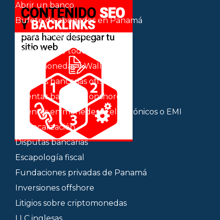
Abrir un banco
Bufete de abogados en Panamá
Consulta telefónica
Contratos de todo tipo
Criptomonedas y Wallets
Cuentas bancarias offshore
Cuentas bancarias onshore
Cuentas en monederos electrónicos o EMI
Deslocalización
Disputas bancarias
Escapología fiscal
Fundaciones privadas de Panamá
Inversiones offshore
Litigios sobre criptomonedas
LLC inglesas