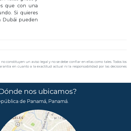
 es que con una
ndo. Si quieres
en Dubái pueden
no constituyen un aviso legal y no se debe confiar en ellas como tales. Todos los
rantía en cuanto a la exactitud actual ni la responsabilidad por las decisiones
Dónde nos ubicamos?
pública de Panamá, Panamá.