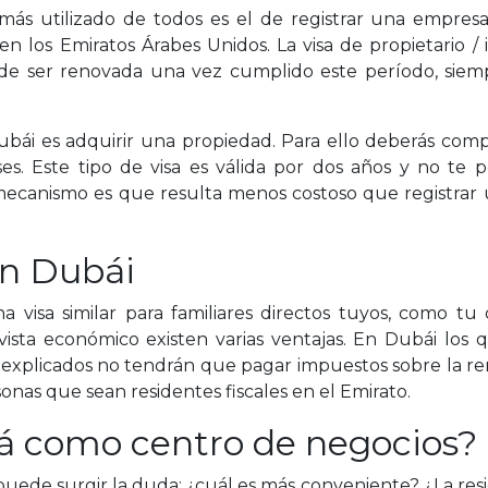
 más utilizado de todos es el de registrar una empre
 los Emiratos Árabes Unidos. La visa de propietario / in
uede ser renovada una vez cumplido este período, sie
ubái es adquirir una propiedad. Para ello deberás comp
 Este tipo de visa es válida por dos años y no te pe
 mecanismo es que resulta menos costoso que registra
en Dubái
na visa similar para familiares directos tuyos, como tu
sta económico existen varias ventajas. En Dubái los 
a explicados no tendrán que pagar impuestos sobre la r
onas que sean residentes fiscales en el Emirato.
á como centro de negocios?
puede surgir la duda: ¿cuál es más conveniente? ¿La res