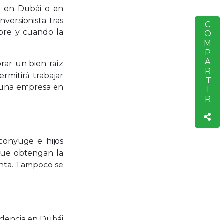
sa en Dubái o en
versionista tras
COMPARTIR
S
mpre y cuando la
rar un bien raíz
rmitirá trabajar
r una empresa en
 cónyuge e hijos
que obtengan la
enta. Tampoco se
idencia en Dubái