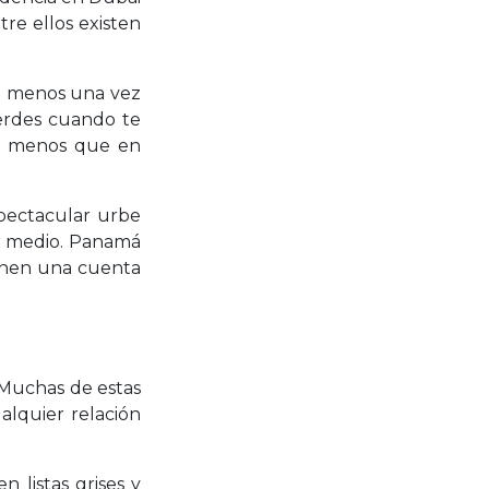
re ellos existen
al menos una vez
ierdes cuando te
es menos que en
spectacular urbe
or medio. Panamá
ienen una cuenta
 Muchas de estas
alquier relación
 listas grises y