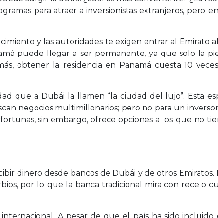
ramas para atraer a inversionistas extranjeros, pero ent
ncimiento y las autoridades te exigen entrar al Emirato 
namá puede llegar a ser permanente, ya que solo la p
emás, obtener la residencia en Panamá cuesta 10 vec
idad que a Dubái la llamen “la ciudad del lujo”. Esta e
scan negocios multimillonarios; pero no para un invers
 fortunas, sin embargo, ofrece opciones a los que no t
cibir dinero desde bancos de Dubái y de otros Emiratos.
bios, por lo que la banca tradicional mira con recelo cu
ternacional. A pesar de que el país ha sido incluido en