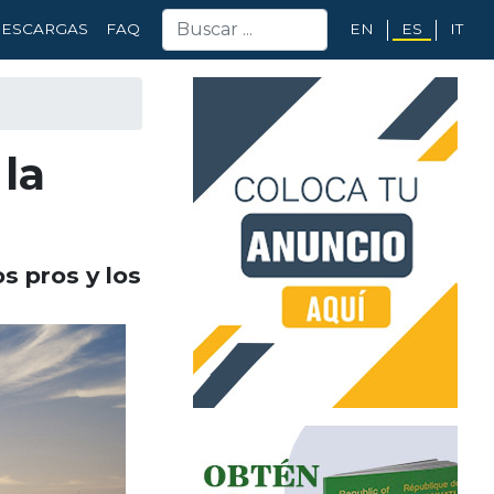
EN
ES
IT
ESCARGAS
FAQ
la
s pros y los