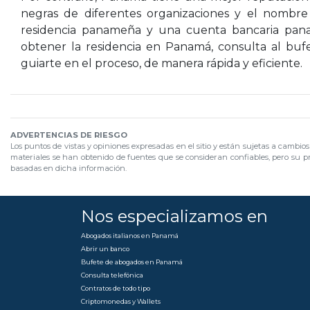
negras de diferentes organizaciones y el nombre
residencia panameña y una cuenta bancaria pan
obtener la residencia en Panamá, consulta al buf
guiarte en el proceso, de manera rápida y eficiente.
ADVERTENCIAS DE RIESGO
Los puntos de vistas y opiniones expresadas en el sitio y están sujetas a cambio
materiales se han obtenido de fuentes que se consideran confiables, pero su pr
basadas en dicha información.
Nos especializamos en
Abogados italianos en Panamá
Abrir un banco
Bufete de abogados en Panamá
Consulta telefónica
Contratos de todo tipo
Criptomonedas y Wallets