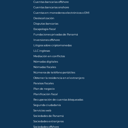
Cuentas bancarias offshore
Cuentas bancarias onshore
Cuentas en monederos electrónicos o EMI
Deslocalización
Disputas bancarias
Escapología fiscal
Fundaciones privadas de Panamá
Inversiones offshore
Litigios sobre criptomonedas
LLC inglesas
Mediación en conflictos
Nómadas digitales
Nómadas fiscales
Números de teléfono portátiles
Obtener la residencia en el extranjero
Paraísos fiscales
Plan de negocio
Planificación fiscal
Recuperación de cuentas bloqueadas
Segunda ciudadanía
Servicios web
Sociedades de Panamá
Sociedades extranjeras
Sociedades offshore