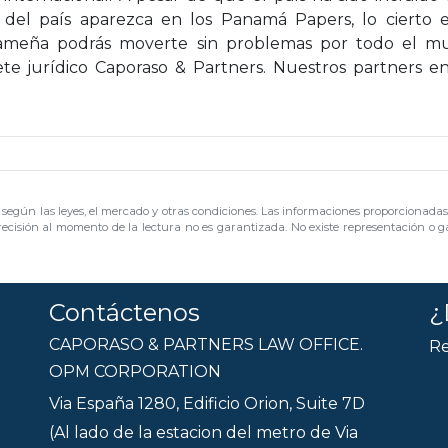
 del país aparezca en los Panamá Papers, lo cierto
ameña podrás moverte sin problemas por todo el mu
ete jurídico Caporaso & Partners. Nuestros partners 
s según las leyes, el mercado y otras condiciones. Las informaciones proporcionadas 
ecisión al momento de la lectura no es garantizada. No existe representación o ga
Contáctenos
¿
CAPORASO & PARTNERS LAW OFFICE.
Re
OPM CORPORATION
Via España 1280, Edificio Orion, Suite 7D
(Al lado de la estacion del metro de Via