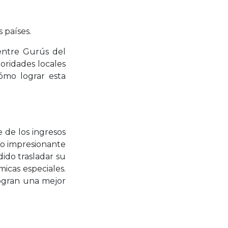
 países.
 entre Gurús del
oridades locales
ómo lograr esta
 de los ingresos
ido impresionante
ido trasladar su
micas especiales.
logran una mejor