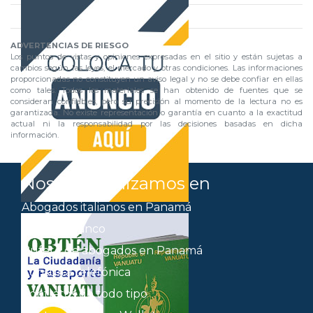
ADVERTENCIAS DE RIESGO
Los puntos de vistas y opiniones expresadas en el sitio y están sujetas a
cambios según las leyes, el mercado y otras condiciones. Las informaciones
proporcionadas no constituyen un aviso legal y no se debe confiar en ellas
como tales. Todos los materiales se han obtenido de fuentes que se
consideran confiables, pero su precisión al momento de la lectura no es
garantizada. No existe representación o garantía en cuanto a la exactitud
actual ni la responsabilidad por las decisiones basadas en dicha
información.
Nos especializamos en
Abogados italianos en Panamá
Abrir un banco
Bufete de abogados en Panamá
Consulta telefónica
Contratos de todo tipo