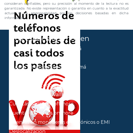
consideran confiables, pero su precisión al momento de la lectura no es
garantizada. No existe representación o garantía en cuanto a la exactitud
actual ni la responsabilidad por las decisiones basadas en dicha
información.
Nos especializamos en
Abogados italianos en Panamá
Abrir un banco
Bufete de abogados en Panamá
Consulta telefónica
Contratos de todo tipo
Criptomonedas y Wallets
Cuentas bancarias offshore
Cuentas bancarias onshore
Cuentas en monederos electrónicos o EMI
Deslocalización