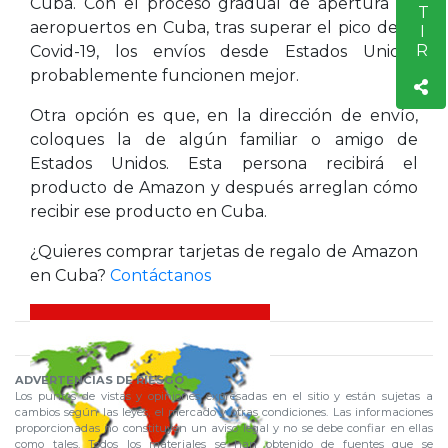
Cuba. Con el proceso gradual de apertura de
aeropuertos en Cuba, tras superar el pico de la
Covid-19, los envíos desde Estados Unidos
probablemente funcionen mejor.
Otra opción es que, en la dirección de envío,
coloques la de algún familiar o amigo de
Estados Unidos. Esta persona recibirá el
producto de Amazon y después arreglan cómo
recibir ese producto en Cuba.
¿Quieres comprar tarjetas de regalo de Amazon
en Cuba?
Contáctanos
ADVERTENCIAS DE RIESGO
Los puntos de vistas y opiniones expresadas en el sitio y están sujetas a
cambios según las leyes, el mercado y otras condiciones. Las informaciones
proporcionadas no constituyen un aviso legal y no se debe confiar en ellas
como tales. Todos los materiales se han obtenido de fuentes que se