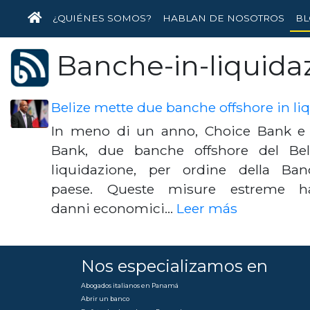
INICIO
¿QUIÉNES SOMOS?
HABLAN DE NOSOTROS
BL
Banche-in-liquida
Belize mette due banche offshore in li
In meno di un anno, Choice Bank e A
Bank, due banche offshore del Beli
liquidazione, per ordine della Ban
paese. Queste misure estreme h
danni economici…
Leer más
Nos especializamos en
Abogados italianos en Panamá
Abrir un banco