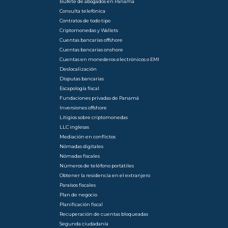
Bufete de abogados en Panamá
Consulta telefónica
Contratos de todo tipo
Criptomonedas y Wallets
Cuentas bancarias offshore
Cuentas bancarias onshore
Cuentas en monederos electrónicos o EMI
Deslocalización
Disputas bancarias
Escapología fiscal
Fundaciones privadas de Panamá
Inversiones offshore
Litigios sobre criptomonedas
LLC inglesas
Mediación en conflictos
Nómadas digitales
Nómadas fiscales
Números de teléfono portátiles
Obtener la residencia en el extranjero
Paraísos fiscales
Plan de negocio
Planificación fiscal
Recuperación de cuentas bloqueadas
Segunda ciudadanía