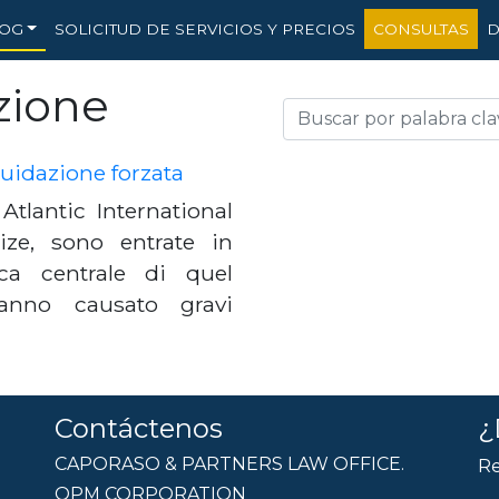
OG
SOLICITUD DE SERVICIOS Y PRECIOS
CONSULTAS
D
zione
quidazione forzata
tlantic International
ze, sono entrate in
ca centrale di quel
anno causato gravi
Contáctenos
¿
CAPORASO & PARTNERS LAW OFFICE.
Re
OPM CORPORATION