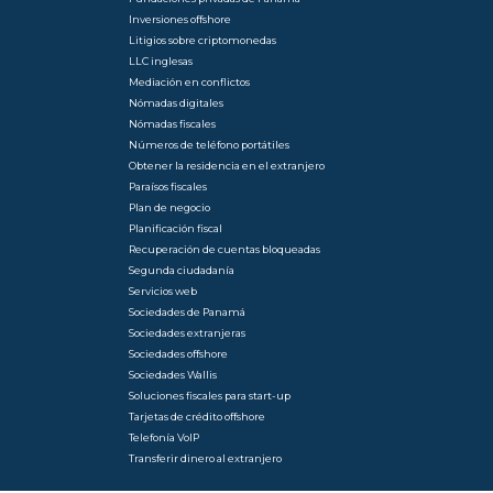
Inversiones offshore
Litigios sobre criptomonedas
LLC inglesas
Mediación en conflictos
Nómadas digitales
Nómadas fiscales
Números de teléfono portátiles
Obtener la residencia en el extranjero
Paraísos fiscales
Plan de negocio
Planificación fiscal
Recuperación de cuentas bloqueadas
Segunda ciudadanía
Servicios web
Sociedades de Panamá
Sociedades extranjeras
Sociedades offshore
Sociedades Wallis
Soluciones fiscales para start-up
Tarjetas de crédito offshore
Telefonía VoIP
Transferir dinero al extranjero