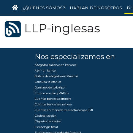
INICIO
¿QUIÉNES SOMOS?
HABLAN DE NOSOTROS
BL
LLP-inglesas
Nos especializamos en
Abogados italianos en Panamá
Abrir un banco
Bufete de abogados en Panamá
Consulta telefónica
Contratos de todo tipo
Criptomonedas y Wallets
Cuentas bancarias offshore
Cuentas bancarias onshore
Cuentas en monederos electrónicos o EMI
Deslocalización
Disputas bancarias
Escapología fiscal
Fundaciones privadas de Panamá