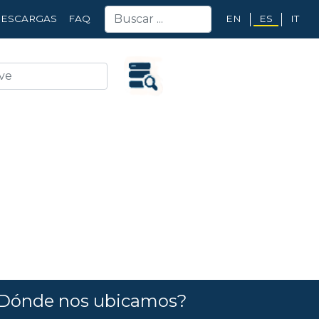
EN
ES
IT
ESCARGAS
FAQ
Dónde nos ubicamos?