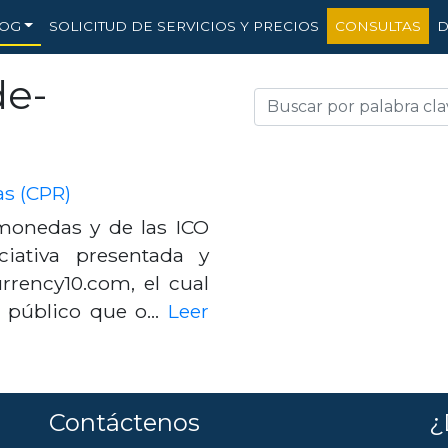
OG
SOLICITUD DE SERVICIOS Y PRECIOS
CONSULTAS
D
de-
as (CPR)
monedas y de las ICO
ciativa presentada y
urrency10.com, el cual
io público que o…
Leer
Contáctenos
¿