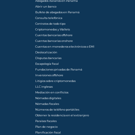
Abogados italianos en Panamá
Abrir un banco
Bufete de abogados en Panamá
Consulta telefónica
Contratos de todo tipo
Criptomonedas y Wallets
Cuentas bancarias offshore
Cuentas bancarias onshore
Cuentas en monederos electrónicos o EMI
Deslocalización
Disputas bancarias
Escapología fiscal
Fundaciones privadas de Panamá
Inversiones offshore
Litigios sobre criptomonedas
LLC inglesas
Mediación en conflictos
Nómadas digitales
Nómadas fiscales
Números de teléfono portátiles
Obtener la residencia en el extranjero
Paraísos fiscales
Plan de negocio
Planificación fiscal