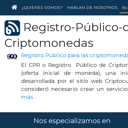
INICIO
¿QUIÉNES SOMOS?
HABLAN DE NOSOTROS
BL
Registro-Público-
Criptomonedas
Registro Público para las criptomoned
El CPR o Registro Público de Cripto
(oferta inicial de moneda), una ini
desarrollada por el sitio web Criptoc
consideró necesario crear un servic
más
Nos especializamos en