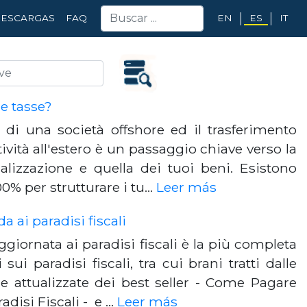
EN
ES
IT
ESCARGAS
FAQ
e tasse?
 di una società offshore ed il trasferimento
tività all'estero è un passaggio chiave verso la
alizzazione e quella dei tuoi beni. Esistono
00% per strutturare i tu…
Leer más
a ai paradisi fiscali
giornata ai paradisi fiscali è la più completa
i sui paradisi fiscali, tra cui brani tratti dalle
e e attualizzate dei best seller - Come Pagare
radisi Fiscali - e …
Leer más