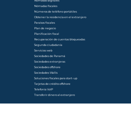
Nómadas digitales
Nómadas fiscales
Números de teléfono portátiles
Obtener la residencia en el extranjero
Paraísos fiscales
Plan de negocio
Planificación fiscal
Recuperación de cuentas bloqueadas
Segunda ciudadanía
Servicios web
Sociedades de Panamá
Sociedades extranjeras
Sociedades offshore
Sociedades Wallis
Soluciones fiscales para start-up
Tarjetas de crédito offshore
Telefonía VoIP
Transferir dinero al extranjero