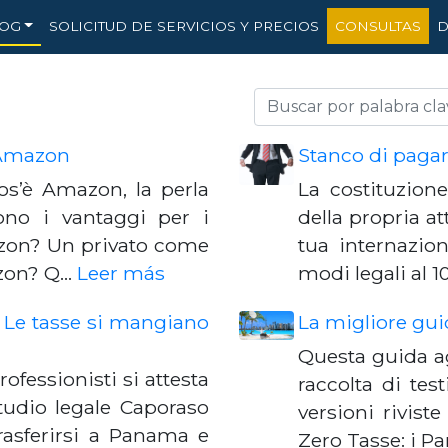
OG
SOLICITUD DE SERVICIOS Y PRECIOS
CONSULTAS
D
 Amazon
Stanco di pagar
os’è Amazon, la perla
La costituzione
ono i vantaggi per i
della propria at
azon? Un privato come
tua internazion
azon? Q…
Leer más
modi legali al 1
? Le tasse si mangiano
La migliore guid
Questa guida ag
professionisti si attesta
raccolta di test
studio legale Caporaso
versioni rivist
trasferirsi a Panama e
Zero Tasse: i Pa