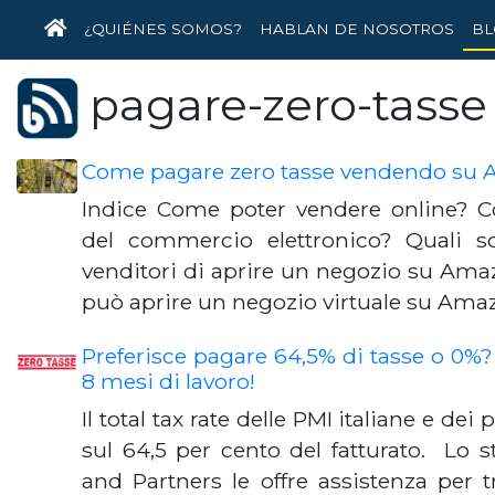
INICIO
¿QUIÉNES SOMOS?
HABLAN DE NOSOTROS
BL
pagare-zero-tasse
Come pagare zero tasse vendendo su
Indice Come poter vendere online? C
del commercio elettronico? Quali s
venditori di aprire un negozio su Am
può aprire un negozio virtuale su Am
Preferisce pagare 64,5% di tasse o 0%
8 mesi di lavoro!
Il total tax rate delle PMI italiane e dei 
sul 64,5 per cento del fatturato. Lo 
and Partners le offre assistenza per 