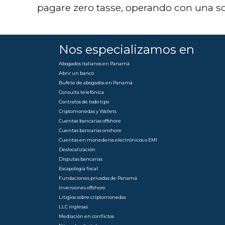
pagare zero tasse, operando con una so
Nos especializamos en
Abogados italianos en Panamá
Abrir un banco
Bufete de abogados en Panamá
Consulta telefónica
Contratos de todo tipo
Criptomonedas y Wallets
Cuentas bancarias offshore
Cuentas bancarias onshore
Cuentas en monederos electrónicos o EMI
Deslocalización
Disputas bancarias
Escapología fiscal
Fundaciones privadas de Panamá
Inversiones offshore
Litigios sobre criptomonedas
LLC inglesas
Mediación en conflictos