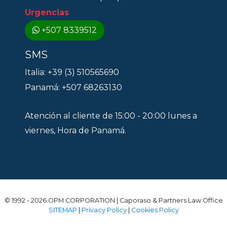
Urgencias
+507 8339512
SMS
Italia: +39 (3) 510565690
Panamá: +507 68263130
Atención al cliente de 15:00 - 20:00 lunes a
viernes, Hora de Panamá.
© 1992 - 2026 OPM CORPORATION | Caporaso & Partners Law Office
SITEMAP
|
Privacy Policy
|
Cookies Policy