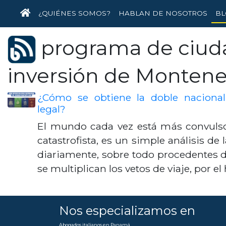
INICIO
¿QUIÉNES SOMOS?
HABLAN DE NOSOTROS
BL
programa de ciud
inversión de Monten
¿Cómo se obtiene la doble nacional
legal?
El mundo cada vez está más convulso
catastrofista, es un simple análisis de 
diariamente, sobre todo procedentes
se multiplican los vetos de viaje, por e
Nos especializamos en
Abogados italianos en Panamá