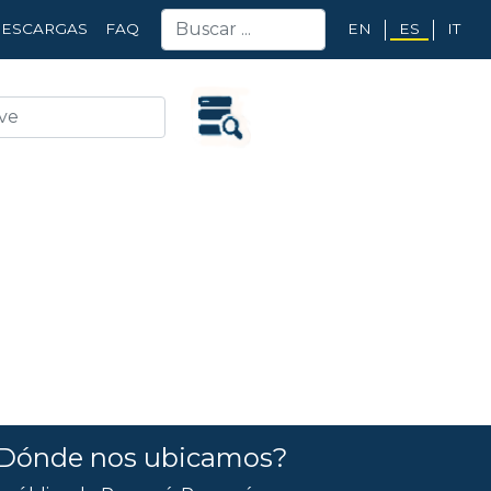
EN
ES
IT
ESCARGAS
FAQ
Dónde nos ubicamos?