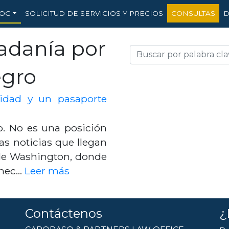
OG
SOLICITUD DE SERVICIOS Y PRECIOS
CONSULTAS
D
adanía por
egro
idad y un pasaporte
. No es una posición
las noticias que llegan
 de Washington, donde
l hec…
Leer más
Contáctenos
¿