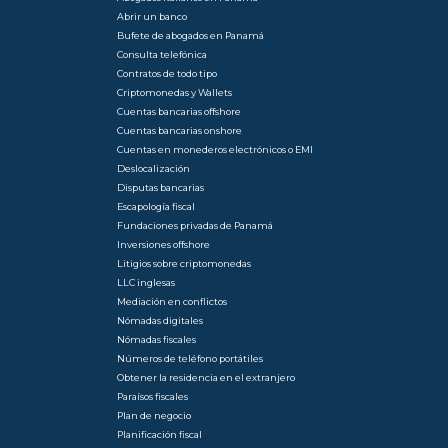
Abrir un banco
Bufete de abogados en Panamá
Consulta telefónica
Contratos de todo tipo
Criptomonedas y Wallets
Cuentas bancarias offshore
Cuentas bancarias onshore
Cuentas en monederos electrónicos o EMI
Deslocalización
Disputas bancarias
Escapología fiscal
Fundaciones privadas de Panamá
Inversiones offshore
Litigios sobre criptomonedas
LLC inglesas
Mediación en conflictos
Nómadas digitales
Nómadas fiscales
Números de teléfono portátiles
Obtener la residencia en el extranjero
Paraísos fiscales
Plan de negocio
Planificación fiscal