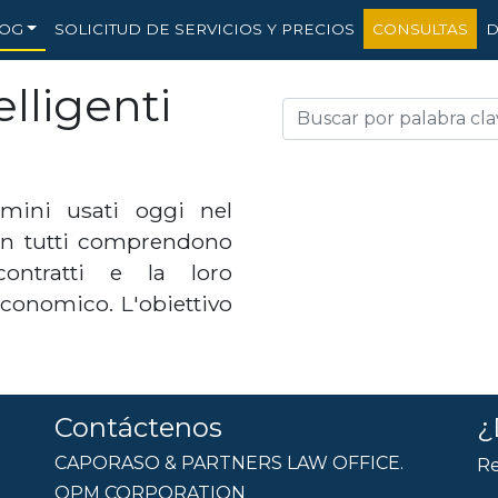
OG
SOLICITUD DE SERVICIOS Y PRECIOS
CONSULTAS
D
elligenti
rmini usati oggi nel
on tutti comprendono
ontratti e la loro
conomico. L'obiettivo
Contáctenos
¿
CAPORASO & PARTNERS LAW OFFICE.
Re
OPM CORPORATION