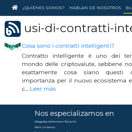
INICIO
¿QUIÉNES SOMOS?
HABLAN DE NOSOTROS
BL
usi-di-contratti-int
Cosa sono i contratti intelligenti?
Contratto intelligente è uno dei te
mondo delle criptovalute, sebbene n
esattamente cosa siano questi c
importanza per il nuovo ecosistema e
c…
Leer más
Nos especializamos en
Abogados italianos en Panamá
Abrir un banco