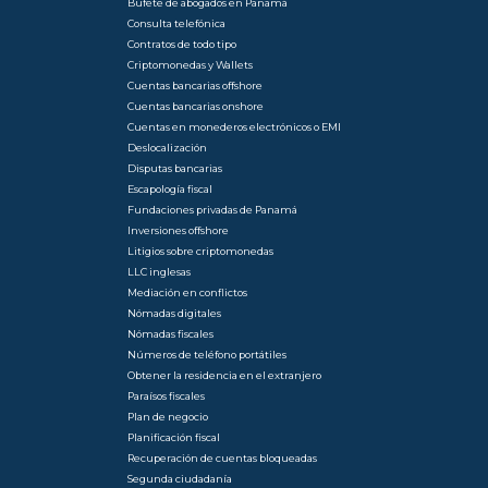
Bufete de abogados en Panamá
Consulta telefónica
Contratos de todo tipo
Criptomonedas y Wallets
Cuentas bancarias offshore
Cuentas bancarias onshore
Cuentas en monederos electrónicos o EMI
Deslocalización
Disputas bancarias
Escapología fiscal
Fundaciones privadas de Panamá
Inversiones offshore
Litigios sobre criptomonedas
LLC inglesas
Mediación en conflictos
Nómadas digitales
Nómadas fiscales
Números de teléfono portátiles
Obtener la residencia en el extranjero
Paraísos fiscales
Plan de negocio
Planificación fiscal
Recuperación de cuentas bloqueadas
Segunda ciudadanía