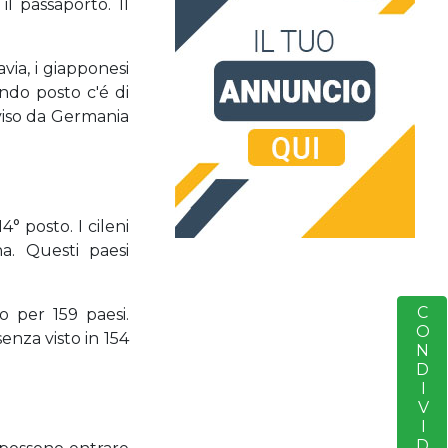
l passaporto. Il
ia, i giapponesi
ondo posto c'é di
iviso da Germania
° posto. I cileni
na. Questi paesi
CONDIVIDERE
S
o per 159 paesi.
enza visto in 154