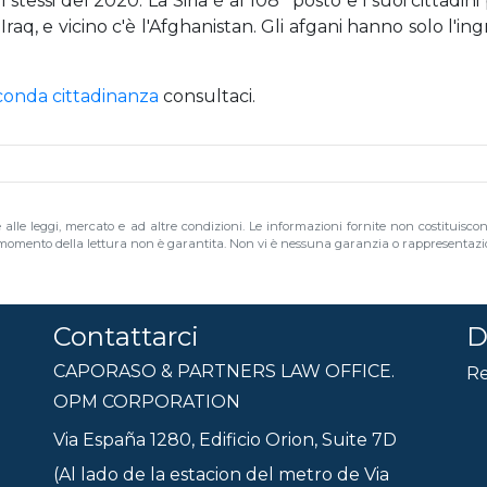
stessi del 2020. La Siria è al 108° posto e i suoi cittadin
'Iraq, e vicino c'è l'Afghanistan. Gli afgani hanno solo l'in
econda cittadinanza
consultaci.
e alle leggi, mercato e ad altre condizioni. Le informazioni fornite non costituisco
al momento della lettura non è garantita. Non vi è nessuna garanzia o rappresentazion
Contattarci
D
CAPORASO & PARTNERS LAW OFFICE.
Re
OPM CORPORATION
Via España 1280, Edificio Orion, Suite 7D
(Al lado de la estacion del metro de Via