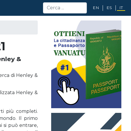
EN
ES
IT
1
enley &
cerca di Henley &
alizzata Henley &
ti più completi.
l mondo. Il primo
 si può entrare,