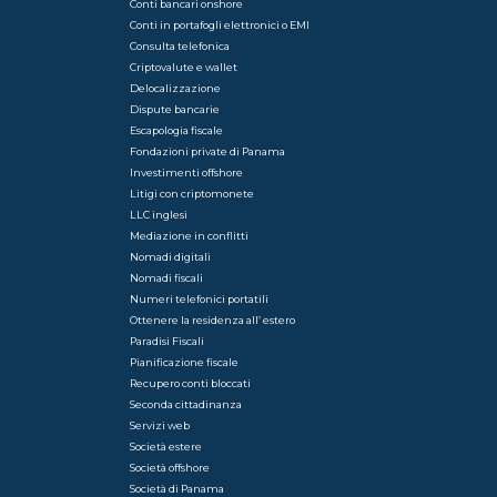
Conti bancari onshore
Conti in portafogli elettronici o EMI
Consulta telefonica
Criptovalute e wallet
Delocalizzazione
Dispute bancarie
Escapologia fiscale
Fondazioni private di Panama
Investimenti offshore
Litigi con criptomonete
LLC inglesi
Mediazione in conflitti
Nomadi digitali
Nomadi fiscali
Numeri telefonici portatili
Ottenere la residenza all’ estero
Paradisi Fiscali
Pianificazione fiscale
Recupero conti bloccati
Seconda cittadinanza
Servizi web
Società estere
Società offshore
Società di Panama