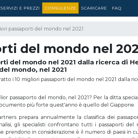
SERVIZI E PREZZI
CONSULENZE
SCARICARE
FAQ
liori passaporti del mondo nel 2021
orti del mondo nel 202
rti del mondo nel 2021 dalla ricerca di H
 del mondo, nel 2021
atto i 10 migliori passaporti del mondo nel 2021 dalla ri
glior passaporto del mondo, nel 2021? Per la ditta speci
 documento più forte quest'anno è quello del Giappone.
tners prepara annualmente la classifica dei passapor
nalisi, gli specialisti confrontano tutti i passaporti de
 prendono in considerazione è il numero di paesi in cui