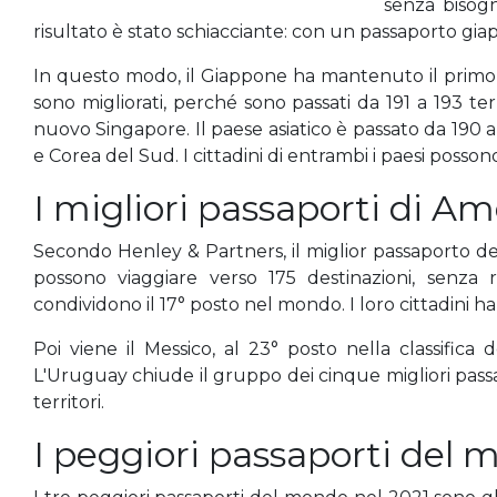
senza bisogn
risultato è stato schiacciante: con un passaporto giap
In questo modo, il Giappone ha mantenuto il primo p
sono migliorati, perché sono passati da 191 a 193 te
nuovo Singapore. Il paese asiatico è passato da 190 a
e Corea del Sud. I cittadini di entrambi i paesi posson
I migliori passaporti di A
Secondo Henley & Partners, il miglior passaporto dell'
possono viaggiare verso 175 destinazioni, senza r
condividono il 17° posto nel mondo. I loro cittadini hann
Poi viene il Messico, al 23° posto nella classifica
L'Uruguay chiude il gruppo dei cinque migliori passa
territori.
I peggiori passaporti del