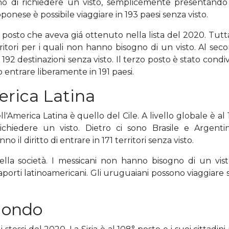
o di richiedere un visto, semplicemente presentando i
ponese è possibile viaggiare in 193 paesi senza visto.
osto che aveva giá ottenuto nella lista del 2020. Tuttav
rritori per i quali non hanno bisogno di un visto. Al sec
 192 destinazioni senza visto. Il terzo posto è stato cond
o entrare liberamente in 191 paesi.
merica Latina
America Latina è quello del Cile. A livello globale è al 14
ichiedere un visto. Dietro ci sono Brasile e Argenti
o il diritto di entrare in 171 territori senza visto.
 della società. I messicani non hanno bisogno di un vist
porti latinoamericani. Gli uruguaiani possono viaggiare s
 mondo