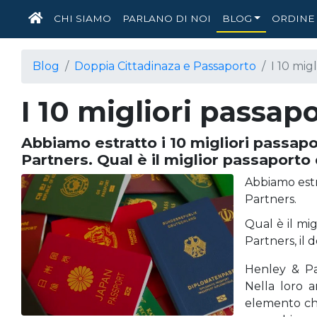
HOME
CHI SIAMO
PARLANO DI NOI
BLOG
ORDINE 
Blog
Doppia Cittadinaza e Passaporto
I 10 mig
I 10 migliori passap
Abbiamo estratto i 10 migliori passapo
Partners. Qual è il miglior passaporto
Abbiamo estr
Partners.
Qual è il mi
Partners, il
Henley & Par
Nella loro a
elemento che