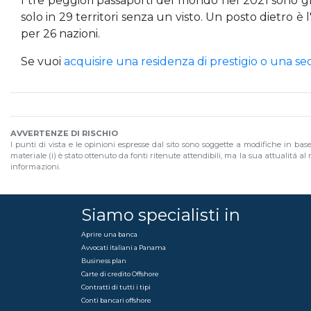
I tre peggiori passaporti del mondo nel 2021 sono gli 
solo in 29 territori senza un visto. Un posto dietro è l
per 26 nazioni.
Se vuoi
acquisire una residenza di prestigio o una s
AVVERTENZE DI RISCHIO
I punti di vista e le opinioni espresse dal sito sono soggette a modifiche in bas
materiale (i) è stato ottenuto da fonti ritenute attendibili, ma la sua attualitá 
informazioni.
Siamo specialisti in
Aprire una banca
Avvocati italiani a Panama
Business plan
Carte di credito Offshore
Contratti di tutti i tipi
Conti bancari offshore