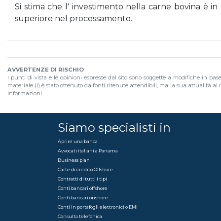
Si stima che l' investimento nella carne bovina è in
superiore nel processamento.
AVVERTENZE DI RISCHIO
I punti di vista e le opinioni espresse dal sito sono soggette a modifiche in bas
materiale (i) è stato ottenuto da fonti ritenute attendibili, ma la sua attualitá 
informazioni.
Siamo specialisti in
Aprire una banca
Avvocati italiani a Panama
Business plan
Carte di credito Offshore
Contratti di tutti i tipi
Conti bancari offshore
Conti bancari onshore
Conti in portafogli elettronici o EMI
Consulta telefonica