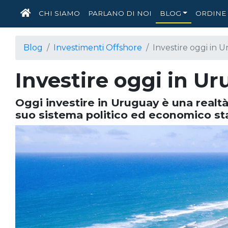
HOME
CHI SIAMO
PARLANO DI NOI
BLOG
ORDINE 
Blog
Investimenti Offshore
Investire oggi in 
Investire oggi in U
Oggi investire in Uruguay è una realtà 
suo sistema politico ed economico sta