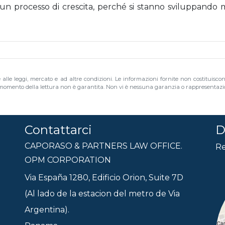
 un processo di crescita, perché si stanno sviluppando 
e alle leggi, mercato e ad altre condizioni. Le informazioni fornite non costituisco
al momento della lettura non è garantita. Non vi è nessuna garanzia o rappresentazion
Contattarci
D
CAPORASO & PARTNERS LAW OFFICE.
Re
OPM CORPORATION
Via España 1280, Edificio Orion, Suite 7D
(Al lado de la estacion del metro de Via
Argentina).