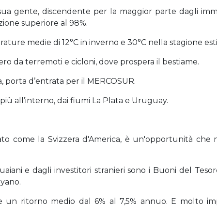
 sua gente, discendente per la maggior parte dagli immi
azione superiore al 98%.
rature medie di 12°C in inverno e 30°C nella stagione esti
ero da terremoti e cicloni, dove prospera il bestiame.
ura, porta d’entrata per il MERCOSUR.
ù all’interno, dai fiumi La Plata e Uruguay.
ato come la Svizzera d'America, è un'opportunità che
iani e dagli investitori stranieri sono i Buoni del Tesoro,
ayano.
bili e un ritorno medio dal 6% al 7,5% annuo. E molto i