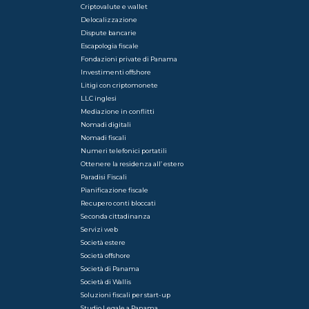
Criptovalute e wallet
Delocalizzazione
Dispute bancarie
Escapologia fiscale
Fondazioni private di Panama
Investimenti offshore
Litigi con criptomonete
LLC inglesi
Mediazione in conflitti
Nomadi digitali
Nomadi fiscali
Numeri telefonici portatili
Ottenere la residenza all’ estero
Paradisi Fiscali
Pianificazione fiscale
Recupero conti bloccati
Seconda cittadinanza
Servizi web
Società estere
Società offshore
Società di Panama
Società di Wallis
Soluzioni fiscali per start-up
Studio Legale a Panama