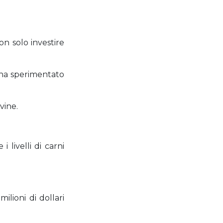
on solo investire
e ha sperimentato
vine.
 livelli di carni
ilioni di dollari