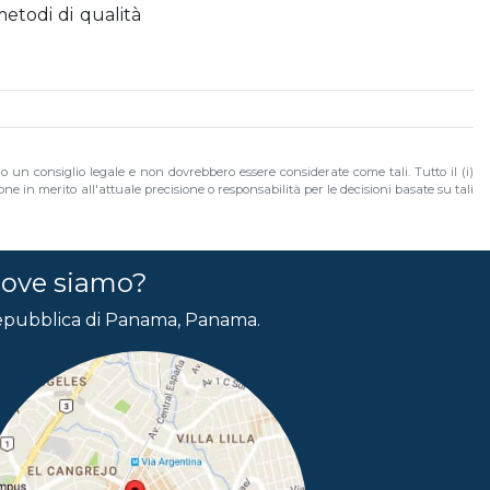
metodi di qualità
no un consiglio legale e non dovrebbero essere considerate come tali. Tutto il (i)
e in merito all'attuale precisione o responsabilità per le decisioni basate su tali
ove siamo?
pubblica di Panama, Panama.