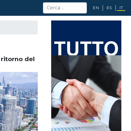
EN
ES
IT
 ritorno del