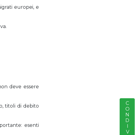
grati europei, e
va.
 non deve essere
CONDIVIDERE
S
 titoli di debito
mportante: esenti