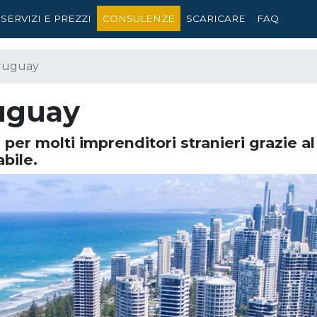
SERVIZI E PREZZI
CONSULENZE
SCARICARE
FAQ
Uruguay
ruguay
per molti imprenditori stranieri grazie al
bile.