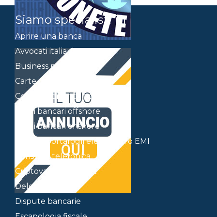
Siamo specialisti in
Aprire una banca
Avvocati italiani a Panama
Business plan
Carte di credito Offshore
Contratti di tutti i tipi
Conti bancari offshore
Conti bancari onshore
Conti in portafogli elettronici o EMI
Consulta telefonica
Criptovalute e wallet
Delocalizzazione
Dispute bancarie
Escapologia fiscale