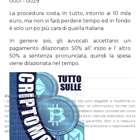
0001 - 0029
La procedura costa, in tutto, intorno ai 10 mila
euro, ma non vi farà perdere tempo ed in fondo
è solo un po più cara di quella Italiana.
In genere poi, gli avvocati accettano un
pagamento dilazionato: 50% all’ inizio e l’ altro
50% a sentenza pronunciata, quindi la spesa
viene dilazionata nel tempo.
AVVERTENZE DI RISCHIO
I punti di vista e le opinioni espresse dal sito sono soggette a modifiche in
base alle leggi, mercato e ad altre condizioni. Le informazioni fornite non
costituiscono un consiglio legale e non dovrebbero essere considerate come
tali. Tutto il (i) materiale (i) è stato ottenuto da fonti ritenute attendibili, ma la
sua attualitá al momento della lettura non è garantita. Non vi è nessuna
garanzia o rappresentazione in merito all'attuale precisione o responsabilità
per le decisioni basate su tali informazioni.