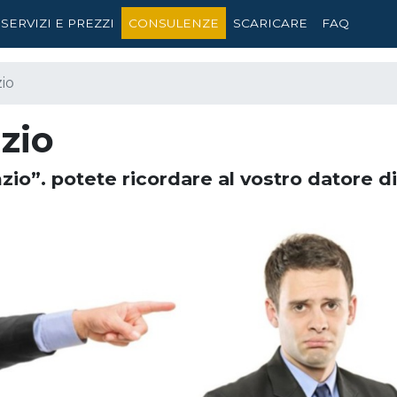
SERVIZI E PREZZI
CONSULENZE
SCARICARE
FAQ
zio
nzio
cenzio”. potete ricordare al vostro datore d