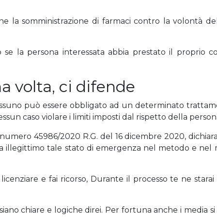
che la somministrazione di farmaci contro la volontà d
 se la persona interessata abbia prestato il proprio c
a volta, ci difende
: nessuno può essere obbligato ad un determinato trattam
ssun caso violare i limiti imposti dal rispetto della pers
 numero 45986/2020 R.G. del 16 dicembre 2020, dichiara il
a illegittimo tale stato di emergenza nel metodo e nel 
tti licenziare e fai ricorso, Durante il processo te ne stara
ano chiare e logiche direi. Per fortuna anche i media s