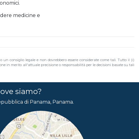
conomici.
ndere medicine e
no un consiglio legale e non dovrebbero essere considerate come tali. Tutto il (i)
e in merito all'attuale precisione o responsabilità per le decisioni basate su tali
ove siamo?
pubblica di Panama, Panama.