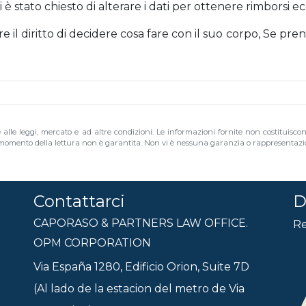
ui è stato chiesto di alterare i dati per ottenere rimborsi e
l diritto di decidere cosa fare con il suo corpo, Se pre
e alle leggi, mercato e ad altre condizioni. Le informazioni fornite non costituisco
al momento della lettura non è garantita. Non vi è nessuna garanzia o rappresentazion
Contattarci
D
CAPORASO & PARTNERS LAW OFFICE.
Re
OPM CORPORATION
Via España 1280, Edificio Orion, Suite 7D
(Al lado de la estacion del metro de Via