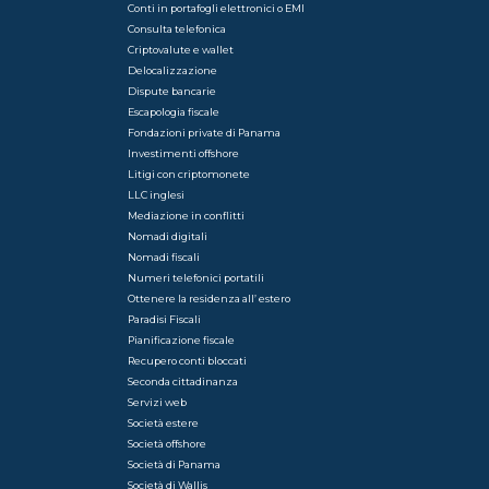
Conti in portafogli elettronici o EMI
Consulta telefonica
Criptovalute e wallet
Delocalizzazione
Dispute bancarie
Escapologia fiscale
Fondazioni private di Panama
Investimenti offshore
Litigi con criptomonete
LLC inglesi
Mediazione in conflitti
Nomadi digitali
Nomadi fiscali
Numeri telefonici portatili
Ottenere la residenza all’ estero
Paradisi Fiscali
Pianificazione fiscale
Recupero conti bloccati
Seconda cittadinanza
Servizi web
Società estere
Società offshore
Società di Panama
Società di Wallis