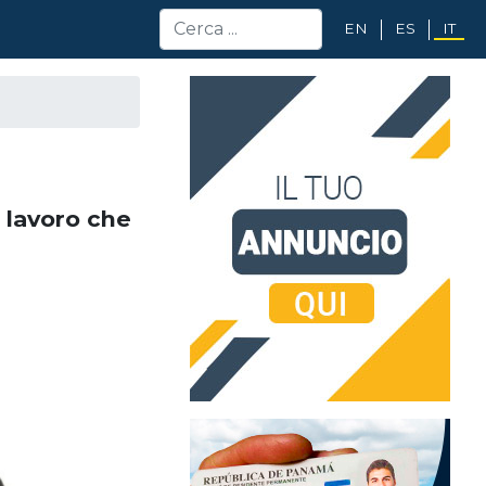
EN
ES
IT
i lavoro che