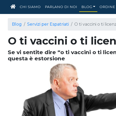
HOME
CHI SIAMO
PARLANO DI NOI
BLOG
ORDINE 
Blog
Servizi per Espatriati
O ti vaccini o ti licen
O ti vaccini o ti lice
Se vi sentite dire “o ti vaccini o ti li
questa è estorsione