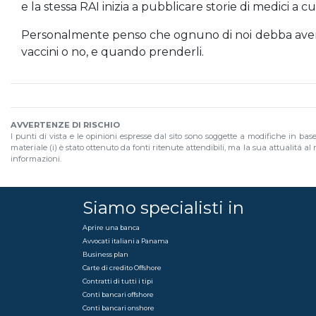
e la stessa RAI inizia a pubblicare storie di medici a c
Personalmente penso che ognuno di noi debba avere i
vaccini o no, e quando prenderli.
AVVERTENZE DI RISCHIO
I punti di vista e le opinioni espresse dal sito sono soggette a modifiche in bas
materiale (i) è stato ottenuto da fonti ritenute attendibili, ma la sua attualitá 
informazioni.
Siamo specialisti in
Aprire una banca
Avvocati italiani a Panama
Business plan
Carte di credito Offshore
Contratti di tutti i tipi
Conti bancari offshore
Conti bancari onshore