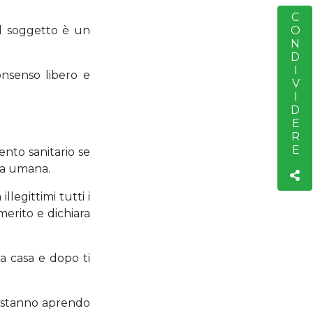
CONDIVIDERE
S
el soggetto è un
onsenso libero e
ento sanitario se
ona umana.
legittimi tutti i
merito e dichiara
i a casa e dopo ti
i stanno aprendo