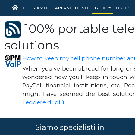
HOME
CHI SIAMO
PARLANO DI NOI
BLOG
ORDINE 
100% portable tel
solutions
How to keep my cell phone number act
When you’ve been abroad for long or sh
wondered how you’ll keep in touch w
PayPal, financial institutions, etc. R
might have seemed the best solutio
Leggere di piú
Siamo specialisti in