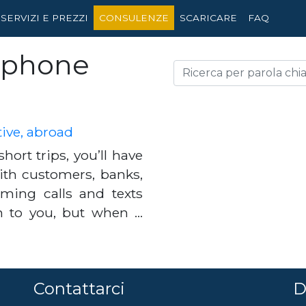
SERVIZI E PREZZI
CONSULENZE
SCARICARE
FAQ
ephone
ive, abroad
ort trips, you’ll have
ith customers, banks,
oaming calls and texts
n to you, but when …
Contattarci
D