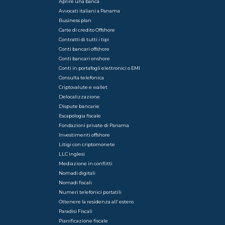
Aprire una banca
Avvocati italiani a Panama
Business plan
Carte di credito Offshore
Contratti di tutti i tipi
Conti bancari offshore
Conti bancari onshore
Conti in portafogli elettronici o EMI
Consulta telefonica
Criptovalute e wallet
Delocalizzazione
Dispute bancarie
Escapologia fiscale
Fondazioni private di Panama
Investimenti offshore
Litigi con criptomonete
LLC inglesi
Mediazione in conflitti
Nomadi digitali
Nomadi fiscali
Numeri telefonici portatili
Ottenere la residenza all’ estero
Paradisi Fiscali
Pianificazione fiscale