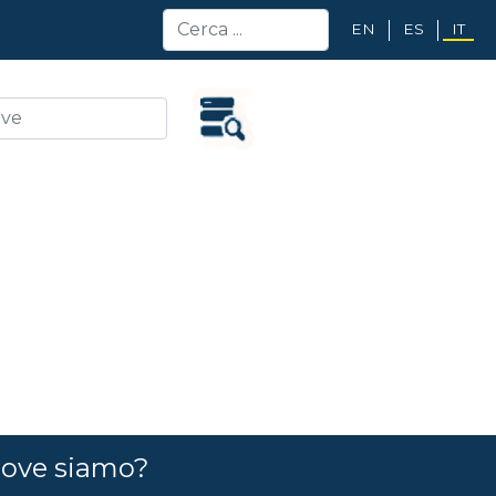
EN
ES
IT
ove siamo?