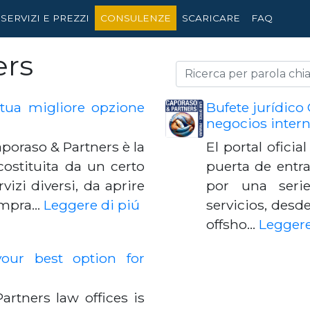
SERVIZI E PREZZI
CONSULENZE
SCARICARE
FAQ
ers
 tua migliore opzione
Bufete jurídico
negocios inter
Caporaso & Partners è la
El portal oficia
costituita da un certo
puerta de entr
izi diversi, da aprire
por una serie
compra…
Leggere di piú
servicios, desd
offsho…
Leggere
our best option for
artners law offices is