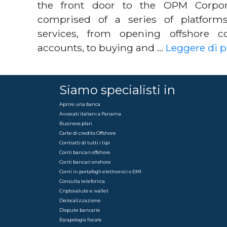
the front door to the OPM Corpora
comprised of a series of platforms 
services, from opening offshore 
accounts, to buying and …
Leggere di p
Siamo specialisti in
Aprire una banca
Avvocati italiani a Panama
Business plan
Carte di credito Offshore
Contratti di tutti i tipi
Conti bancari offshore
Conti bancari onshore
Conti in portafogli elettronici o EMI
Consulta telefonica
Criptovalute e wallet
Delocalizzazione
Dispute bancarie
Escapologia fiscale