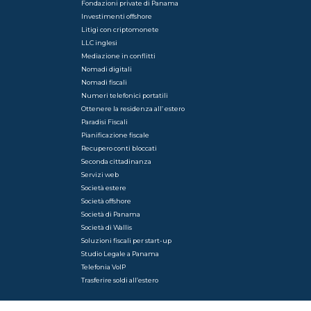
Fondazioni private di Panama
Investimenti offshore
Litigi con criptomonete
LLC inglesi
Mediazione in conflitti
Nomadi digitali
Nomadi fiscali
Numeri telefonici portatili
Ottenere la residenza all’ estero
Paradisi Fiscali
Pianificazione fiscale
Recupero conti bloccati
Seconda cittadinanza
Servizi web
Società estere
Società offshore
Società di Panama
Società di Wallis
Soluzioni fiscali per start-up
Studio Legale a Panama
Telefonia VoIP
Trasferire soldi all’estero