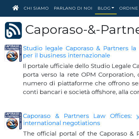
HOME
CHI SIAMO
PARLANO DI NOI
BLOG
ORDINE 
Caporaso-&-Partn
Studio legale Caporaso & Partners la
per il business internazionale
Il portale ufficiale dello Studio Legale 
porta verso la rete OPM Corporation, 
numero di piattaforme che offrono serv
conti bancari e società offshore, alla 
Caporaso & Partners Law Offices: y
international negotiations
The official portal of the Caporaso & P