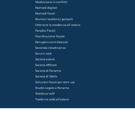
Mediazione in conflitti
Nomadi digitali
Nomadi fiscali
Numeri telefonici portatili
Ottenere la residenza all’ estero
Paradisi Fiscali
Pianificazione fiscale
Recupero conti bloccati
Seconda cittadinanza
Servizi web
Società estere
Società offshore
Società di Panama
Società di Wallis
Soluzioni fiscali per start-up
Studio Legale a Panama
Telefonia VoIP
Trasferire soldi all’estero