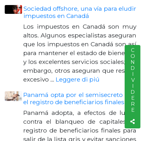
Sociedad offshore, una vía para eludir
impuestos en Canadá
Los impuestos en Canadá son muy
altos. Algunos especialistas aseguran
que los impuestos en Canadá son así
CONDIVIDERE
S
para mantener el estado de bienestar
y los excelentes servicios sociales; sin
embargo, otros aseguran que resulta
excesivo …
Leggere di piú
Panamá opta por el semisecreto con
el registro de beneficiarios finales
Panamá adopta, a efectos de lucha
contra el blanqueo de capitales, el
registro de beneficiarios finales para
salir de la lista gris y evitar sanciones