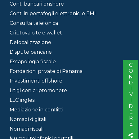
Conti bancari onshore
Conti in portafogli elettronici o EMI
Consulta telefonica
Criptovalute e wallet
Delocalizzazione
Dispute bancarie
Escapologia fiscale
CONDIVIDERE
S
Fondazioni private di Panama
Investimenti offshore
Litigi con criptomonete
LLC inglesi
Mediazione in conflitti
Nomadi digitali
Nomadi fiscali
Numeri telefonici portatili