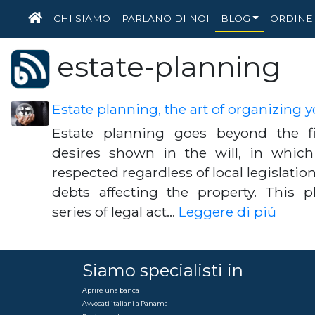
HOME
CHI SIAMO
PARLANO DI NOI
BLOG
ORDINE 
estate-planning
Estate planning, the art of organizing y
Estate planning goes beyond the fi
desires shown in the will, in which
respected regardless of local legislati
debts affecting the property. This 
series of legal act…
Leggere di piú
Siamo specialisti in
Aprire una banca
Avvocati italiani a Panama