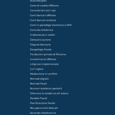
Business plan
Carte di credito Offshore
Contratti di tutti i tipi
Conti bancari offshore
Conti bancari onshore
Conti in portafogli elettronici o EMI
Consulta telefonica
Criptovalute e wallet
Delocalizzazione
Dispute bancarie
Escapologia fiscale
Fondazioni private di Panama
Investimenti offshore
Litigi con criptomonete
LLC inglesi
Mediazione in conflitti
Nomadi digitali
Nomadi fiscali
Numeri telefonici portatili
Ottenere la residenza all’ estero
Paradisi Fiscali
Pianificazione fiscale
Recupero conti bloccati
Seconda cittadinanza