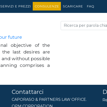
SERVIZI E PREZZI
CONSULENZE
SCARICARE
FAQ
our future
nal objective of the
 the last desires are
on and without possible
planning comprises a
Contattarci
D
CAPORASO & PARTNERS LAW OFFICE.
Re
OPM CORPORATION