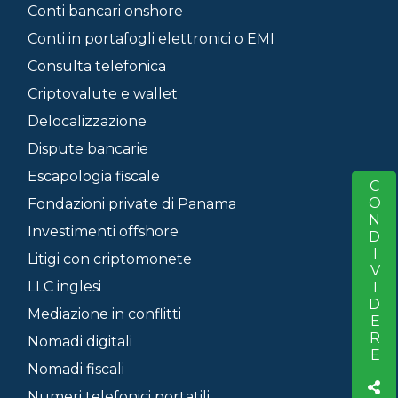
Conti bancari onshore
Conti in portafogli elettronici o EMI
Consulta telefonica
Criptovalute e wallet
Delocalizzazione
Dispute bancarie
Escapologia fiscale
CONDIVIDERE
S
Fondazioni private di Panama
Investimenti offshore
Litigi con criptomonete
LLC inglesi
Mediazione in conflitti
Nomadi digitali
Nomadi fiscali
Numeri telefonici portatili