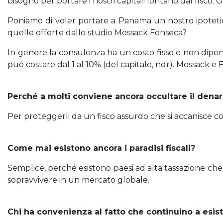
bisogno per portare i nostri capitali lontano dal fisco
Poniamo di voler portare a Panama un nostro ipotetic
quelle offerte dallo studio Mossack Fonseca?
In genere la consulenza ha un costo fisso e non dipend
può costare dal 1 al 10% (del capitale, ndr). Mossack e 
Perché a molti conviene ancora occultare il denar
Per proteggerli da un fisco assurdo che si accanisce co
Come mai esistono ancora i paradisi fiscali?
Semplice, perché esistono paesi ad alta tassazione che
sopravvivere in un mercato globale.
Chi ha convenienza al fatto che continuino a esis