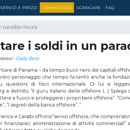
SERVIZI E PREZZI
CONSULENZE
SCARICARE
FAQ
 paradiso fiscale
re i soldi in un parad
raresi -
Daily Best
ontare di Panama – da tempo buco nero dei capitali offs
anico personaggio che tempo fa tentò anche la fondazi
su questioni di fisco internazionale. Di lui si legge
.org e definito “il guru italiano delle offshore (…) Spiega
tere a fuoco e proteggere i propri beni offshore”: “Come 
”, “I segreti della banca offshore”. “.
 America e Caraibi offrono“servizi offshore, che comprendo
r finanziarie); amministrazione di attività commercial