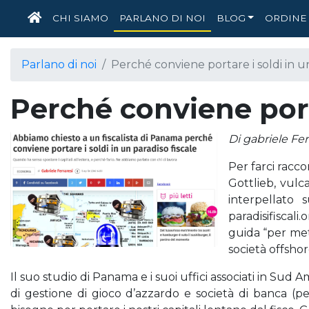
HOME
CHI SIAMO
PARLANO DI NOI
BLOG
ORDINE 
Parlano di noi
Perché conviene portare i soldi in un
Perché conviene porta
Di gabriele Fer
Per farci racc
Gottlieb, vulc
interpellato 
paradisifiscali
guida “per met
società offshore
Il suo studio di Panama e i suoi uffici associati in Sud
di gestione di gioco d’azzardo e società di banca (pe