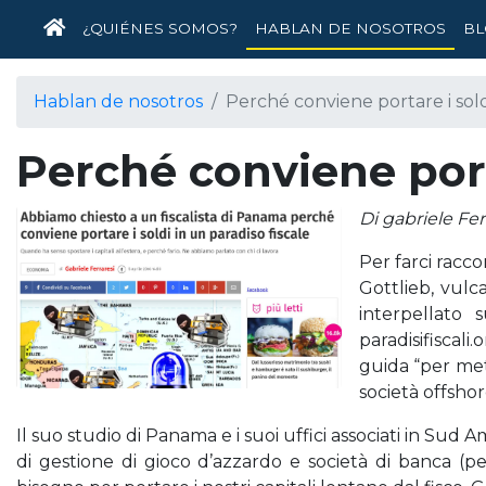
INICIO
¿QUIÉNES SOMOS?
HABLAN DE NOSOTROS
BL
Hablan de nosotros
Perché conviene portare i soldi
Perché conviene porta
Di gabriele Fer
Per farci racc
Gottlieb, vulc
interpellato 
paradisifiscali
guida “per met
società offshore
Il suo studio di Panama e i suoi uffici associati in Sud
di gestione di gioco d’azzardo e società di banca (pe