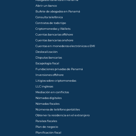
Abrir un banco
Bufete de abogados en Panamá
Consulta telefónica
Contratos de todo tipo
Criptomonedas y Wallets
Cuentas bancarias offshore
Cuentas bancarias onshore
Cuentas en monederos electrónicos o EMI
Deslocalización
Disputas bancarias
Escapología fiscal
Fundaciones privadas de Panamá
Inversiones offshore
Litigios sobre criptomonedas
LLC inglesas
Mediación en conflictos
Nómadas digitales
Nómadas fiscales
Números de teléfono portátiles
Obtener la residencia en el extranjero
Paraísos fiscales
Plan de negocio
Planificación fiscal