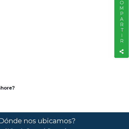
COMPARTIR
fshore?
Dónde nos ubicamos?