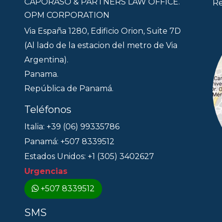
CAPORASO & PARTNERS LAW OFFICE.
Re
OPM CORPORATION
Via España 1280, Edificio Orion, Suite 7D
(Al lado de la estacion del metro de Via
Argentina).
Panama.
República de Panamá.
Teléfonos
Italia: +39 (06) 99335786
Panamá: +507 8339512
Estados Unidos: +1 (305) 3402627
Urgencias
+507 8339512
SMS