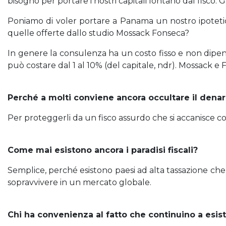
bisogno per portare i nostri capitali lontano dal fisco
Poniamo di voler portare a Panama un nostro ipotetic
quelle offerte dallo studio Mossack Fonseca?
In genere la consulenza ha un costo fisso e non dipend
può costare dal 1 al 10% (del capitale, ndr). Mossack e 
Perché a molti conviene ancora occultare il denar
Per proteggerli da un fisco assurdo che si accanisce co
Come mai esistono ancora i paradisi fiscali?
Semplice, perché esistono paesi ad alta tassazione che
sopravvivere in un mercato globale.
Chi ha convenienza al fatto che continuino a esis