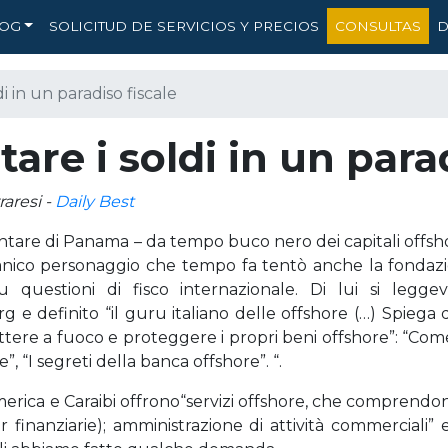
OG
SOLICITUD DE SERVICIOS Y PRECIOS
CONSULTAS
D
 in un paradiso fiscale
re i soldi in un parad
raresi -
Daily Best
ontare di Panama – da tempo buco nero dei capitali offs
anico personaggio che tempo fa tentò anche la fondazi
su questioni di fisco internazionale. Di lui si legge
.org e definito “il guru italiano delle offshore (…) Spiega
tere a fuoco e proteggere i propri beni offshore”: “Come 
”, “I segreti della banca offshore”. “.
 America e Caraibi offrono“servizi offshore, che comprendo
r finanziarie); amministrazione di attività commercial