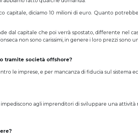
. Gli abbiamo fatto qualche domanda.
o capitale, diciamo 10 milioni di euro. Quanto potreb
e dal capitale che poi verrà spostato, differente nel cas
Fonseca non sono carissimi, in genere i loro prezzi sono un
o tramite società offshore?
ntro le imprese, e per mancanza di fiducia sul sistema eco
 impediscono agli imprenditori di sviluppare una attivit
tere?