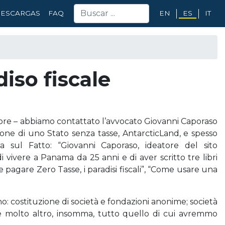
EN
ES
IT
ESCARGAS
FAQ
iso fiscale
hore – abbiamo contattato l’avvocato Giovanni Caporaso
one di uno Stato senza tasse, AntarcticLand, e spesso
va sul Fatto: “Giovanni Caporaso, ideatore del sito
 di vivere a Panama da 25 anni e di aver scritto tre libri
pagare Zero Tasse, i paradisi fiscali”, “Come usare una
no: costituzione di società e fondazioni anonime; società
i” e molto altro, insomma, tutto quello di cui avremmo