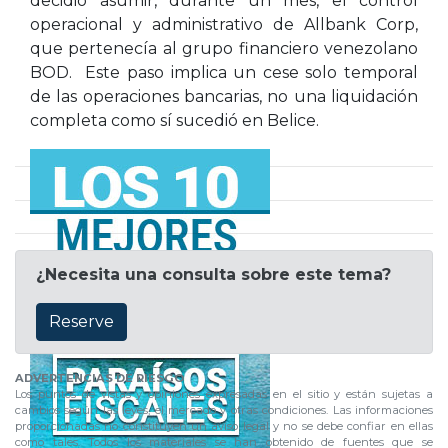
decidió asumir, durante un mes, el control
operacional y administrativo de Allbank Corp,
que pertenecía al grupo financiero venezolano
BOD. Este paso implica un cese solo temporal
de las operaciones bancarias, no una liquidación
completa como sí sucedió en Belice.
¿Necesita una consulta sobre este tema?
Reserve
ADVERTENCIAS DE RIESGO
Los puntos de vistas y opiniones expresadas en el sitio y están sujetas a
cambios según las leyes, el mercado y otras condiciones. Las informaciones
proporcionadas no constituyen un aviso legal y no se debe confiar en ellas
como tales. Todos los materiales se han obtenido de fuentes que se