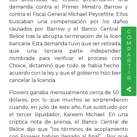
demanda contra el Primer Ministro Barrow y
contra el Fiscal General Michael Peyrefitte. Ellos
buscaban una compensación por los daños
causados por Barrow y el Banco Central de
COMPARTIR
S
Belice tras la abrupta terminación de la licencia
bancaria. Esta demanda tuvo que ser retirada, ya
que una tercera parte independiente,
nombrada para verificar el proceso contra
Choice, dictaminó que todo se había hecho de
acuerdo con la ley y que el gobierno hizo bien al
cancelar la licencia.
Flowers ganaba mensualmente cerca de 50 mil
dólares, por lo que muchos se sorprendieron
cuando, en julio de este año, fue sustituido por
el tercer liquidador, Kareem Michael. En una
críptica nota de prensa, el Banco Central de
Belice dijo que “los términos de acoplamiento
con Flowers habían llegado al final”. ¿Por qué