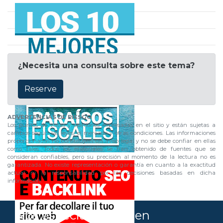
¿Necesita una consulta sobre este tema?
Reserve
ADVERTENCIAS DE RIESGO
Los puntos de vistas y opiniones expresadas en el sitio y están sujetas a
cambios según las leyes, el mercado y otras condiciones. Las informaciones
proporcionadas no constituyen un aviso legal y no se debe confiar en ellas
como tales. Todos los materiales se han obtenido de fuentes que se
consideran confiables, pero su precisión al momento de la lectura no es
garantizada. No existe representación o garantía en cuanto a la exactitud
actual ni la responsabilidad por las decisiones basadas en dicha
información.
Nos especializamos en