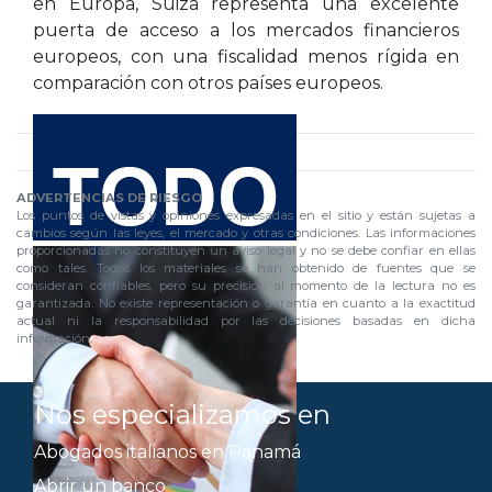
en Europa, Suiza representa una excelente
puerta de acceso a los mercados financieros
europeos, con una fiscalidad menos rígida en
comparación con otros países europeos.
ADVERTENCIAS DE RIESGO
Los puntos de vistas y opiniones expresadas en el sitio y están sujetas a
cambios según las leyes, el mercado y otras condiciones. Las informaciones
proporcionadas no constituyen un aviso legal y no se debe confiar en ellas
como tales. Todos los materiales se han obtenido de fuentes que se
consideran confiables, pero su precisión al momento de la lectura no es
garantizada. No existe representación o garantía en cuanto a la exactitud
actual ni la responsabilidad por las decisiones basadas en dicha
información.
Nos especializamos en
Abogados italianos en Panamá
Abrir un banco