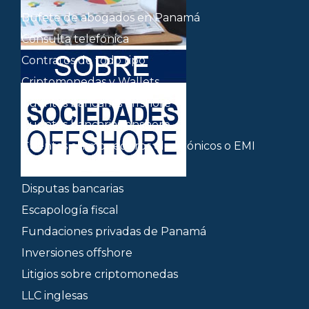
Bufete de abogados en Panamá
Consulta telefónica
Contratos de todo tipo
Criptomonedas y Wallets
Cuentas bancarias offshore
Cuentas bancarias onshore
Cuentas en monederos electrónicos o EMI
Deslocalización
Disputas bancarias
Escapología fiscal
Fundaciones privadas de Panamá
Inversiones offshore
Litigios sobre criptomonedas
LLC inglesas