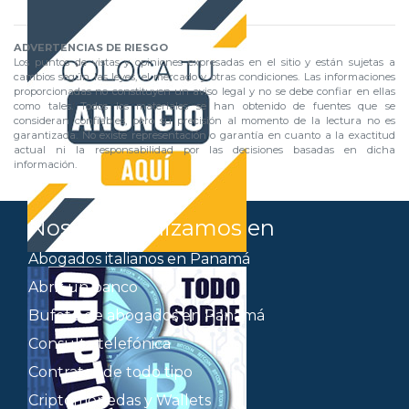
ADVERTENCIAS DE RIESGO
Los puntos de vistas y opiniones expresadas en el sitio y están sujetas a
cambios según las leyes, el mercado y otras condiciones. Las informaciones
proporcionadas no constituyen un aviso legal y no se debe confiar en ellas
como tales. Todos los materiales se han obtenido de fuentes que se
consideran confiables, pero su precisión al momento de la lectura no es
garantizada. No existe representación o garantía en cuanto a la exactitud
actual ni la responsabilidad por las decisiones basadas en dicha
información.
Nos especializamos en
Abogados italianos en Panamá
Abrir un banco
Bufete de abogados en Panamá
Consulta telefónica
Contratos de todo tipo
Criptomonedas y Wallets