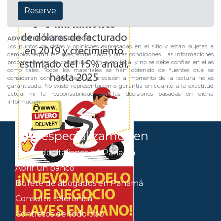
Reserve
ADVERTENCIAS DE RIESGO
Los puntos de vistas y opiniones expresadas en el sitio y están sujetas a
cambios según las leyes, el mercado y otras condiciones. Las informaciones
proporcionadas no constituyen un aviso legal y no se debe confiar en ellas
como tales. Todos los materiales se han obtenido de fuentes que se
consideran confiables, pero su precisión al momento de la lectura no es
garantizada. No existe representación o garantía en cuanto a la exactitud
actual ni la responsabilidad por las decisiones basadas en dicha
información.
Nos especializamos en
Abogados italianos en Panamá
Abrir un banco
Bufete de abogados en Panamá
Consulta telefónica
Contratos de todo tipo