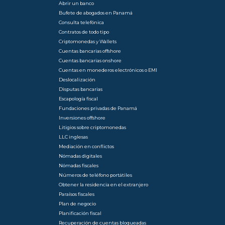
Abrir un banco
Bufete de abogados en Panamá
Consulta telefónica
Contratos de todo tipo
Criptomonedas y Wallets
Cuentas bancarias offshore
Cuentas bancarias onshore
Cuentas en monederos electrónicos o EMI
Deslocalización
Disputas bancarias
Escapología fiscal
Fundaciones privadas de Panamá
Inversiones offshore
Litigios sobre criptomonedas
LLC inglesas
Mediación en conflictos
Nómadas digitales
Nómadas fiscales
Números de teléfono portátiles
Obtener la residencia en el extranjero
Paraísos fiscales
Plan de negocio
Planificación fiscal
Recuperación de cuentas bloqueadas