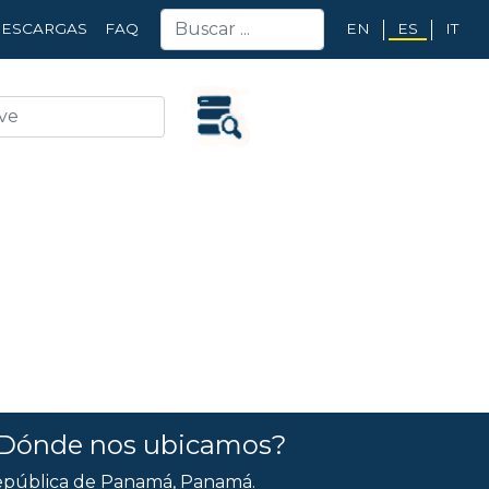
EN
ES
IT
ESCARGAS
FAQ
Dónde nos ubicamos?
pública de Panamá, Panamá.