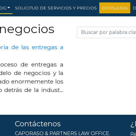
OG
SOLICITUD DE SERVICIOS Y PRECIOS
CONSULTAS
D
negocios
ria de las entregas a
oceso de entregas a
elo de negocios y la
lerado enormemente los
o detrás de la indust…
Contáctenos
¿
CAPORASO & PARTNERS LAW OFFICE.
Re