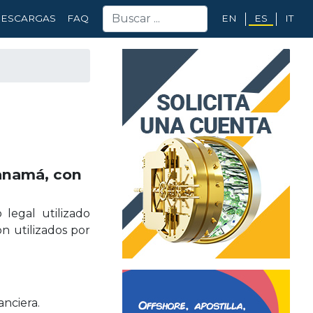
EN
ES
IT
ESCARGAS
FAQ
anamá, con
legal utilizado
n utilizados por
anciera.