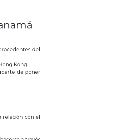
 Panamá
 procedentes del
 Hong Kong.
cuparte de poner
 relación con el
hacerse a través