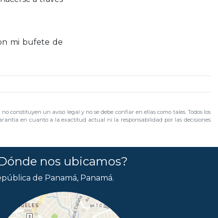
on mi bufete de
no constituyen un aviso legal y no se debe confiar en ellas como tales. Todos los
rantía en cuanto a la exactitud actual ni la responsabilidad por las decisiones
Dónde nos ubicamos?
pública de Panamá, Panamá.