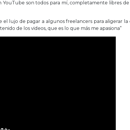
on YouTube son todos para mí, completamente libres d
l lujo de pagar a algunos freelancers para aligerar la 
ontenido de los videos, que es lo que más me apasiona”