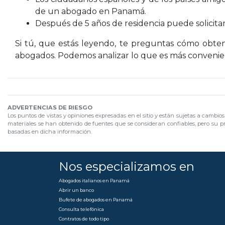
de un abogado en Panamá.
Después de 5 años de residencia puede solicita
Si tú, que estás leyendo, te preguntas cómo obt
abogados. Podemos analizar lo que es más convenien
ADVERTENCIAS DE RIESGO
Los puntos de vistas y opiniones expresadas en el sitio y están sujetas a cambio
materiales se han obtenido de fuentes que se consideran confiables, pero su pr
basadas en dicha información.
Nos especializamos en
Abogados italianos en Panamá
Abrir un banco
Bufete de abogados en Panamá
Consulta telefónica
Contratos de todo tipo