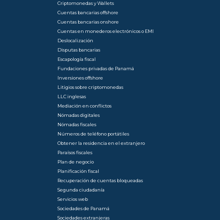
Criptomonedas y Wallets
Cuentas bancarias offshore
Cuentas bancarias onshore
Cuentas en monederos electrónicos o EMI
Deslocalización
Disputas bancarias
Escapología fiscal
Fundaciones privadas de Panamá
Inversiones offshore
Litigios sobre criptomonedas
LLC inglesas
Mediación en conflictos
Nómadas digitales
Nómadas fiscales
Números de teléfono portátiles
Obtener la residencia en el extranjero
Paraísos fiscales
Plan de negocio
Planificación fiscal
Recuperación de cuentas bloqueadas
Segunda ciudadanía
Servicios web
Sociedades de Panamá
Sociedades extranjeras