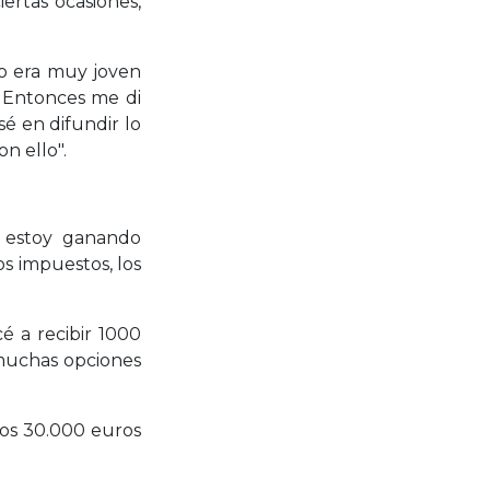
ertas ocasiones,
do era muy joven
. Entonces me di
é en difundir lo
n ello".
o estoy ganando
s impuestos, los
 a recibir 1000
 muchas opciones
nos 30.000 euros