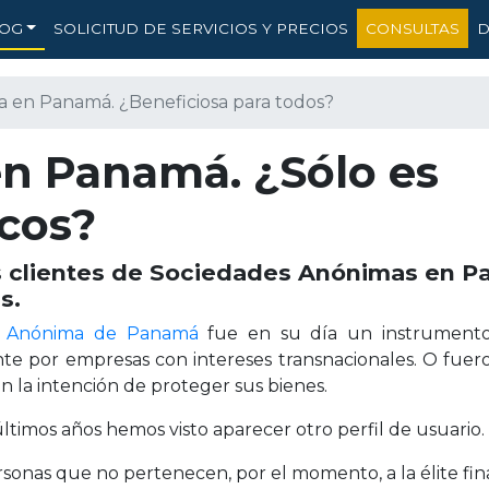
OG
SOLICITUD DE SERVICIOS Y PRECIOS
CONSULTAS
D
 en Panamá. ¿Beneficiosa para todos?
n Panamá. ¿Sólo es
icos?
s clientes de Sociedades Anónimas en P
s.
d Anónima de Panamá
fue en su día un instrumento 
te por empresas con intereses transnacionales. O fuero
on la intención de proteger sus bienes.
últimos años hemos visto aparecer otro perfil de usuario.
rsonas que no pertenecen, por el momento, a la élite fin