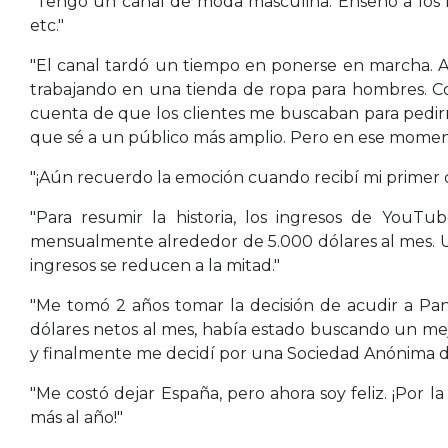
"Tengo un canal de moda masculina. Enseño a los hom
etc."
"El canal tardó un tiempo en ponerse en marcha. A
trabajando en una tienda de ropa para hombres. C
cuenta de que los clientes me buscaban para pedir
que sé a un público más amplio. Pero en ese momento
"¡Aún recuerdo la emoción cuando recibí mi primer
"Para resumir la historia, los ingresos de You
mensualmente alrededor de 5.000 dólares al mes. U
ingresos se reducen a la mitad."
"Me tomó 2 años tomar la decisión de acudir a P
dólares netos al mes, había estado buscando un mej
y finalmente me decidí por una Sociedad Anónima 
"Me costó dejar España, pero ahora soy feliz. ¡Por
más al año!"