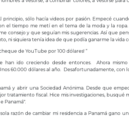
bres a vestirse, a combinar colores, a vestirse para ci
l principio, sólo hacía videos por pasión. Empecé cuan
on el tiempo me metí en el tema de la moda y la ropa
me consejo y que seguían mis sugerencias. Así que pens
, ni siquiera tenía idea de que podía ganarme la vida co
 cheque de YouTube por 100 dólares! “
Tube han ido creciendo desde entonces. Ahora mism
nos 60.000 dólares al año. Desafortunadamente, con lo
anamá y abrir una Sociedad Anónima. Desde que empecé
or tratamiento fiscal. Hice mis investigaciones, busqué
de Panamá".
 la sola razón de cambiar mi residencia a Panamá gano u