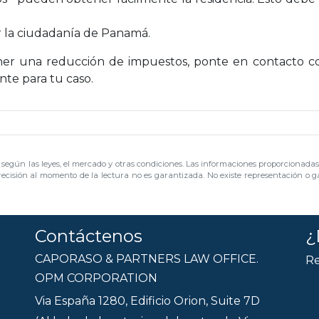
r la ciudadanía de Panamá.
ener una reducción de impuestos, ponte en contacto c
te para tu caso.
s según las leyes, el mercado y otras condiciones. Las informaciones proporcionadas 
ecisión al momento de la lectura no es garantizada. No existe representación o ga
Contáctenos
¿
CAPORASO & PARTNERS LAW OFFICE.
Re
OPM CORPORATION
Via España 1280, Edificio Orion, Suite 7D