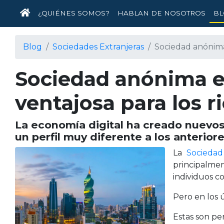
INICIO
¿QUIÉNES SOMOS?
HABLAN DE NOSOTROS
BL
Blog
Sociedades Extranjeras
Sociedad anónima
Sociedad anónima e
ventajosa para los r
La economía digital ha creado nuevo
un perfil muy diferente a los anteriore
La
Socieda
principalmen
individuos c
Pero en los 
Estas son pe