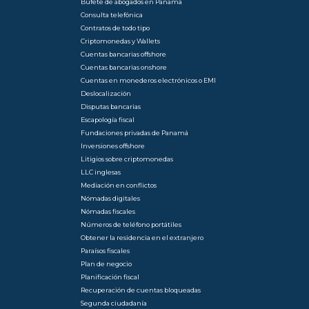
Bufete de abogados en Panamá
Consulta telefónica
Contratos de todo tipo
Criptomonedas y Wallets
Cuentas bancarias offshore
Cuentas bancarias onshore
Cuentas en monederos electrónicos o EMI
Deslocalización
Disputas bancarias
Escapología fiscal
Fundaciones privadas de Panamá
Inversiones offshore
Litigios sobre criptomonedas
LLC inglesas
Mediación en conflictos
Nómadas digitales
Nómadas fiscales
Números de teléfono portátiles
Obtener la residencia en el extranjero
Paraísos fiscales
Plan de negocio
Planificación fiscal
Recuperación de cuentas bloqueadas
Segunda ciudadanía