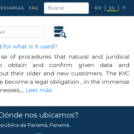
EN
ES
IT
ESCARGAS
FAQ
 for what is it used?
 se of procedures that natural and juridical
o obtain and confirm given data and
out their older and new customers. The KYC
e become a legal obligation , in the immense
inesses,…
Leer más
Dónde nos ubicamos?
pública de Panamá, Panamá.