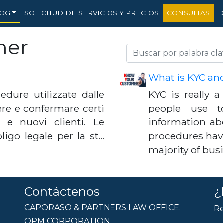
OG
SOLICITUD DE SERVICIOS Y PRECIOS
CONSULTAS
D
mer
What is KYC and
edure utilizzate dalle
KYC is really a
ere e confermare certi
people use t
 e nuovi clienti. Le
information ab
igo legale per la st…
procedures hav
majority of bus
Contáctenos
¿
CAPORASO & PARTNERS LAW OFFICE.
Re
OPM CORPORATION