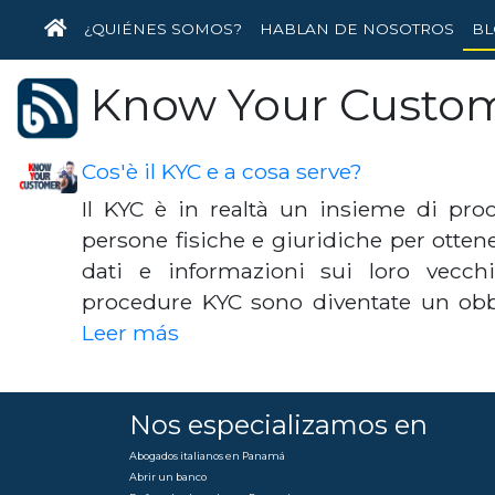
INICIO
¿QUIÉNES SOMOS?
HABLAN DE NOSOTROS
BL
Know Your Custo
Cos'è il KYC e a cosa serve?
Il KYC è in realtà un insieme di proc
persone fisiche e giuridiche per otten
dati e informazioni sui loro vecchi
procedure KYC sono diventate un obbl
Leer más
Nos especializamos en
Abogados italianos en Panamá
Abrir un banco