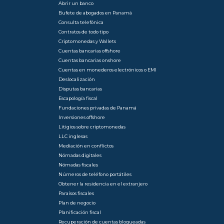
Abrir un banco
Bufete de abogados en Panamá
Consulta telefónica
Contratos de todo tipo
Criptomonedas y Wallets
Cuentas bancarias offshore
Cuentas bancarias onshore
Cuentas en monederos electrónicos o EMI
Deslocalización
Disputas bancarias
Escapología fiscal
Fundaciones privadas de Panamá
Inversiones offshore
Litigios sobre criptomonedas
LLC inglesas
Mediación en conflictos
Nómadas digitales
Nómadas fiscales
Números de teléfono portátiles
Obtener la residencia en el extranjero
Paraísos fiscales
Plan de negocio
Planificación fiscal
Recuperación de cuentas bloqueadas