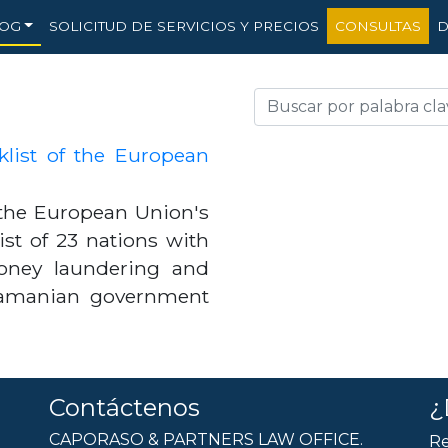
OG
SOLICITUD DE SERVICIOS Y PRECIOS
CONSULTAS
D
klist of the European
 the European Union's
ist of 23 nations with
money laundering and
anamanian government
Contáctenos
¿
CAPORASO & PARTNERS LAW OFFICE.
Re