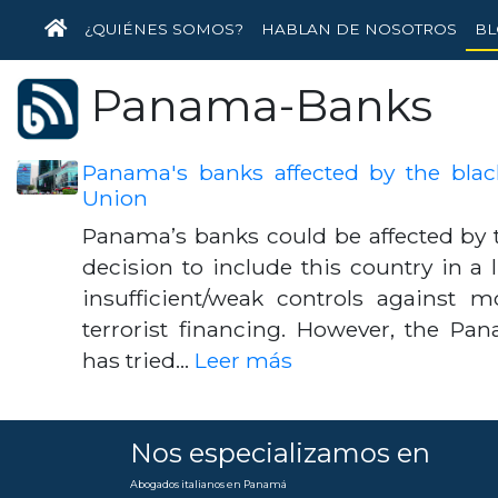
INICIO
¿QUIÉNES SOMOS?
HABLAN DE NOSOTROS
BL
Panama-Banks
Panama's banks affected by the blac
Union
Panama’s banks could be affected by
decision to include this country in a l
insufficient/weak controls against 
terrorist financing. However, the P
has tried…
Leer más
Nos especializamos en
Abogados italianos en Panamá