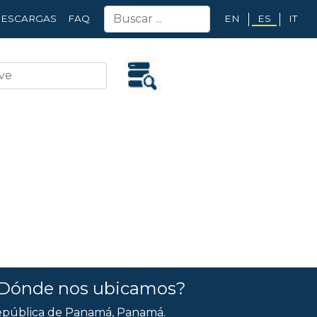
EN
ES
IT
ESCARGAS
FAQ
Dónde nos ubicamos?
pública de Panamá, Panamá.