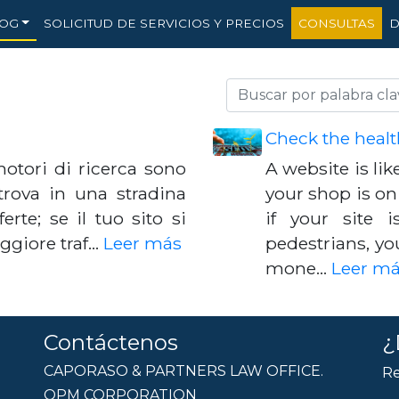
OG
SOLICITUD DE SERVICIOS Y PRECIOS
CONSULTAS
D
Check the healt
otori di ricerca sono
A website is lik
trova in una stradina
your shop is on 
rte; se il tuo sito si
if your site 
aggiore traf…
Leer más
pedestrians, yo
mone…
Leer m
Contáctenos
¿
CAPORASO & PARTNERS LAW OFFICE.
Re
OPM CORPORATION