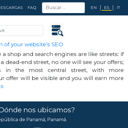
EN
ES
IT
ESCARGAS
FAQ
h of your website’s SEO
e a shop and search engines are like streets: if
a dead-end street, no one will see your offers;
is in the most central street, with more
ur offer will be visible and you will earn more
ás
Dónde nos ubicamos?
pública de Panamá, Panamá.