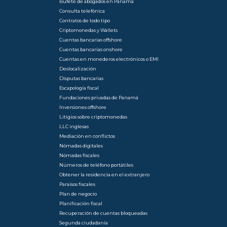
Bufete de abogados en Panamá
Consulta telefónica
Contratos de todo tipo
Criptomonedas y Wallets
Cuentas bancarias offshore
Cuentas bancarias onshore
Cuentas en monederos electrónicos o EMI
Deslocalización
Disputas bancarias
Escapología fiscal
Fundaciones privadas de Panamá
Inversiones offshore
Litigios sobre criptomonedas
LLC inglesas
Mediación en conflictos
Nómadas digitales
Nómadas fiscales
Números de teléfono portátiles
Obtener la residencia en el extranjero
Paraísos fiscales
Plan de negocio
Planificación fiscal
Recuperación de cuentas bloqueadas
Segunda ciudadanía