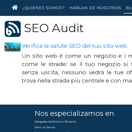
INICIO
¿QUIÉNES SOMOS?
HABLAN DE NOSOTROS
BL
SEO Audit
Verifica la salute SEO del tuo sito web
Un sito web è come un negozio e i m
come le strade: se il tuo negozio si 
senza uscita, nessuno vedrà le tue offe
trova nella strada più centrale e con m
Nos especializamos en
Abogados italianos en Panamá
Abrir un banco