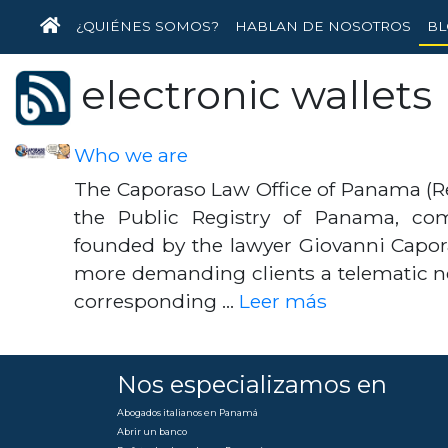
INICIO
¿QUIÉNES SOMOS?
HABLAN DE NOSOTROS
BL
electronic wallets
Who we are
The Caporaso Law Office of Panama (R
the Public Registry of Panama, com
founded by the lawyer Giovanni Caporas
more demanding clients a telematic n
corresponding …
Leer más
Nos especializamos en
Abogados italianos en Panamá
Abrir un banco