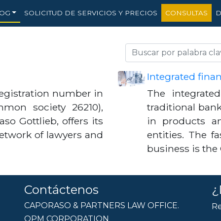
OG
SOLICITUD DE SERVICIOS Y PRECIOS
CONSULTAS
D
Integrated fina
egistration number in
The integrate
mon society 26210),
traditional bank
o Gottlieb, offers its
in products a
etwork of lawyers and
entities. The 
business is th
Contáctenos
¿
CAPORASO & PARTNERS LAW OFFICE.
Re
OPM CORPORATION