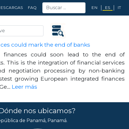
EN
ES
IT
ESCARGAS
FAQ
nces could mark the end of banks
d finances could soon lead to the end of
s. This is the integration of financial services
nd negotiation processing by non-banking
fastest growing European integrated finances
e Ge…
Leer más
Dónde nos ubicamos?
pública de Panamá, Panamá.