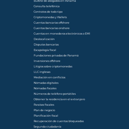
Bufete de abogados en Panamá
Consulta telefónica
Contratos de todo tipo
Criptomonedas y Wallets
Cuentas bancarias offshore
Cuentas bancarias onshore
Cuentas en monederos electrónicos o EMI
Deslocalización
Disputas bancarias
Escapología fiscal
Fundaciones privadas de Panamá
Inversiones offshore
Litigios sobre criptomonedas
LLC inglesas
Mediación en conflictos
Nómadas digitales
Nómadas fiscales
Números de teléfono portátiles
Obtener la residencia en el extranjero
Paraísos fiscales
Plan de negocio
Planificación fiscal
Recuperación de cuentas bloqueadas
Segunda ciudadanía