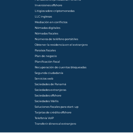
Inversiones offshore
Litigios sobre criptomonedas
LLC inglesas
Mediación en conflictos
Nómadas digitales
Nómadas fiscales
Números de teléfono portátiles
Obtener la residencia en el extranjero
Paraísos fiscales
Plan de negocio
Planificación fiscal
Recuperación de cuentas bloqueadas
Segunda ciudadanía
Servicios web
Sociedades de Panamá
Sociedades extranjeras
Sociedades offshore
Sociedades Wallis
Soluciones fiscales para start-up
Tarjetas de crédito offshore
Telefonía VoIP
Transferir dinero al extranjero