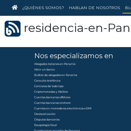
INICIO
¿QUIÉNES SOMOS?
HABLAN DE NOSOTROS
BL
residencia-en-Pa
Nos especializamos en
Abogados italianos en Panamá
Abrir un banco
Bufete de abogados en Panamá
Consulta telefónica
Contratos de todo tipo
Criptomonedas y Wallets
Cuentas bancarias offshore
Cuentas bancarias onshore
Cuentas en monederos electrónicos o EMI
Deslocalización
Disputas bancarias
Escapología fiscal
Fundaciones privadas de Panamá