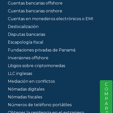
Cuentas bancarias offshore
Cuentas bancarias onshore
Cuentas en monederos electrónicos o EMI
Deslocalización
Disputas bancarias
Escapología fiscal
Fundaciones privadas de Panamá
Inversiones offshore
Litigios sobre criptomonedas
LLC inglesas
Mediación en conflictos
COMPARTIR
S
Nómadas digitales
Nómadas fiscales
Números de teléfono portátiles
Obtener la residencia en el extranjero