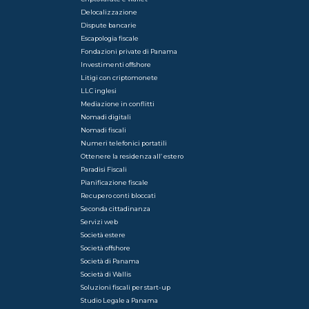
Delocalizzazione
Dispute bancarie
Escapologia fiscale
Fondazioni private di Panama
Investimenti offshore
Litigi con criptomonete
LLC inglesi
Mediazione in conflitti
Nomadi digitali
Nomadi fiscali
Numeri telefonici portatili
Ottenere la residenza all’ estero
Paradisi Fiscali
Pianificazione fiscale
Recupero conti bloccati
Seconda cittadinanza
Servizi web
Società estere
Società offshore
Società di Panama
Società di Wallis
Soluzioni fiscali per start-up
Studio Legale a Panama