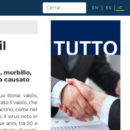
EN
ES
IT
il
, morbillo,
ha causato
 storia: vaiolo,
ato il vaiolo, che
accino, come nel
 il virus noto in
e anni, tra 50 e