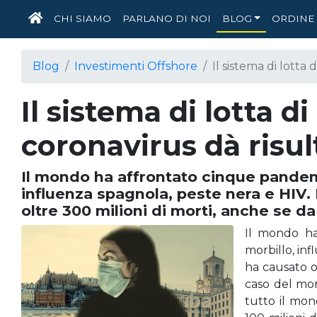
HOME
CHI SIAMO
PARLANO DI NOI
BLOG
ORDINE 
Blog
Investimenti Offshore
Il sistema di lotta 
Il sistema di lotta d
coronavirus dà risul
Il mondo ha affrontato cinque pandemie 
influenza spagnola, peste nera e HIV. Il
oltre 300 milioni di morti, anche se d
Il mondo ha 
morbillo, inf
ha causato o
caso del morb
tutto il mon