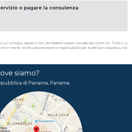
servizio o pagare la consulenza
no un consiglio legale e non dovrebbero essere considerate come tali. Tutto il (i)
e in merito all'attuale precisione o responsabilità per le decisioni basate su tali
ove siamo?
pubblica di Panama, Panama.