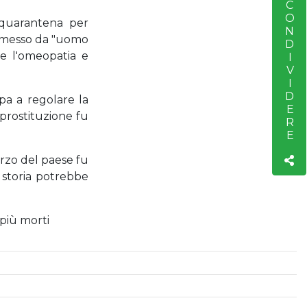
CONDIVIDERE
S
a quarantena per
rasmesso da "uomo
me l'omeopatia e
opa a regolare la
 prostituzione fu
erzo del paese fu
a storia potrebbe
 più morti