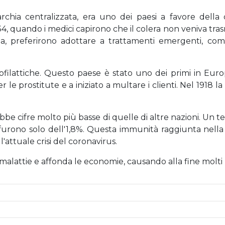
archia centralizzata, era uno dei paesi a favore dell
1834, quando i medici capirono che il colera non veniva t
zia, preferirono adottare a trattamenti emergenti, co
profilattiche. Questo paese è stato uno dei primi in Eur
e prostitute e a iniziato a multare i clienti. Nel 1918 la
bbe cifre molto più basse di quelle di altre nazioni. Un t
li furono solo dell'1,8%. Questa immunità raggiunta nell
'attuale crisi del coronavirus.
e malattie e affonda le economie, causando alla fine molti