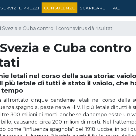
SERVIZI E PREZZI
CONSULENZE
SCARICARE
FAQ
di Svezia e Cuba contro il coronavirus dà risultati
i Svezia e Cuba contro 
tati
letali nel corso della sua storia: vaiolo
 più letale di tutti è stato il vaiolo, che 
a tempo
affrontato cinque pandemie letali nel corso della sua
luenza spagnola, peste nera e HIV. Il più letale di tutti è st
ltre 300 milioni di morti, anche se da tempo esiste un v
illo, causando circa 200 milioni di morti. Nel frattempo,
do come "influenza spagnola" del 1918 uccise, in soli du