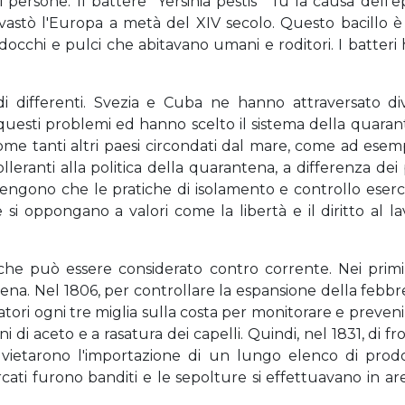
i persone. Il battere “Yersinia pestis " fu la causa dell'
astò l'Europa a metà del XIV secolo. Questo bacillo è
idocchi e pulci che abitavano umani e roditori. I batter
i differenti. Svezia e Cuba ne hanno attraversato d
uesti problemi ed hanno scelto il sistema della quaran
, come tanti altri paesi circondati dal mare, come ad esem
leranti alla politica della quarantena, a differenza dei
 ritengono che le pratiche di isolamento e controllo eserc
che si oppongano a valori come la libertà e il diritto al 
e può essere considerato contro corrente. Nei primi c
tena. Nel 1806, per controllare la espansione della febbre 
tori ogni tre miglia sulla costa per monitorare e prevenire
 di aceto e a rasatura dei capelli. Quindi, nel 1831, di fro
 vietarono l'importazione di un lungo elenco di prodo
cati furono banditi e le sepolture si effettuavano in ar