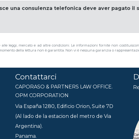
isce una consulenza telefonica deve aver pagato il 
e alle leggi, mercato e ad altre condizioni. Le informazioni fornite non costituisco
al momento della lettura non è garantita. Non vi è nessuna garanzia o rappresentazion
Contattarci
D
CAPORASO & PARTNERS LAW OFFICE.
Re
OPM CORPORATION
Via España 1280, Edificio Orion, Suite 7D
(Al lado de la estacion del metro de Via
Argentina).
Panama.