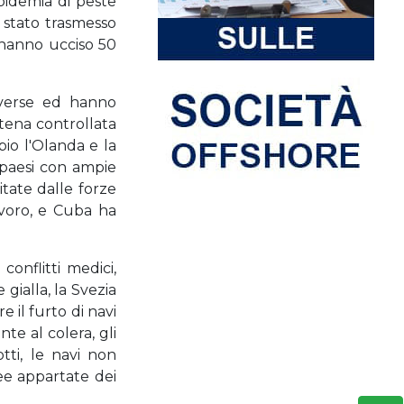
epidemia di peste
 stato trasmesso
i hanno ucciso 50
iverse ed hanno
tena controllata
pio l'Olanda e la
 paesi con ampie
itate dalle forze
lavoro, e Cuba ha
onflitti medici,
gialla, la Svezia
 il furto di navi
nte al colera, gli
tti, le navi non
ee appartate dei