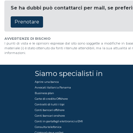
Se ha dubbi può contattarci per mail, se prefer
Prenotare
AVVERTENZE DI RISCHIO
I punti di vista e le opinioni espresse dal sito sono soggette a modifiche in bas
materiale (i) è stato ottenuto da fonti ritenute attendibili, ma la sua attualitá 
informazioni.
Siamo specialisti in
Aprire una banca
Avvocati italiani a Panama
Business plan
Carte di credito Offshore
Contratti di tutti i tipi
Conti bancari offshore
Conti bancari onshore
Conti in portafogli elettronici o EMI
Consulta telefonica
Criptovalute e wallet