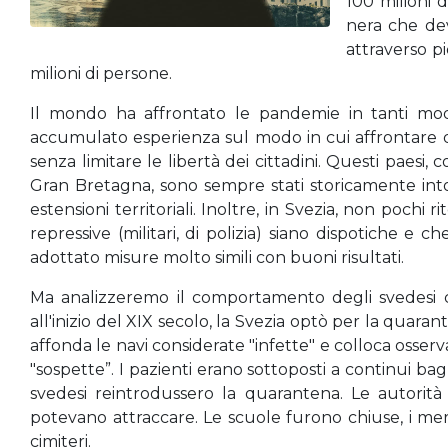
100 milioni d
nera che dev
attraverso p
milioni di persone.
Il mondo ha affrontato le pandemie in tanti mod
accumulato esperienza sul modo in cui affrontare q
senza limitare le libertà dei cittadini. Questi paesi
Gran Bretagna, sono sempre stati storicamente intol
estensioni territoriali. Inoltre, in Svezia, non pochi
repressive (militari, di polizia) siano dispotiche e 
adottato misure molto simili con buoni risultati.
Ma analizzeremo il comportamento degli svedesi ch
all'inizio del XIX secolo, la Svezia optò per la quaran
affonda le navi considerate "infette" e colloca osserva
"sospette”. I pazienti erano sottoposti a continui bagni
svedesi reintrodussero la quarantena. Le autorità
potevano attraccare. Le scuole furono chiuse, i mer
cimiteri.