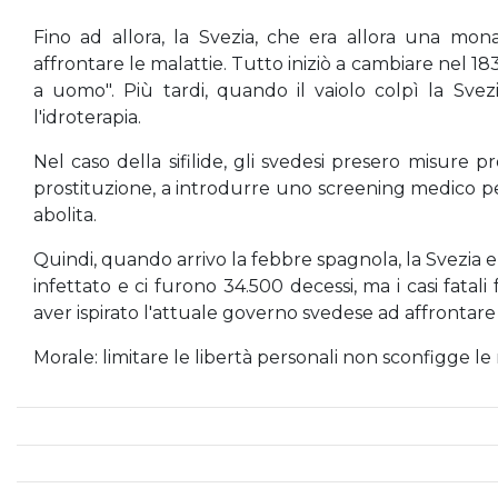
Fino ad allora, la Svezia, che era allora una mon
affrontare le malattie. Tutto iniziò a cambiare nel 
a uomo". Più tardi, quando il vaiolo colpì la Sve
l'idroterapia.
Nel caso della sifilide, gli svedesi presero misure 
prostituzione, a introdurre uno screening medico per l
abolita.
Quindi, quando arrivo la febbre spagnola, la Svezia e
infettato e ci furono 34.500 decessi, ma i casi fata
aver ispirato l'attuale governo svedese ad affrontare l
Morale: limitare le libertà personali non sconfigge l