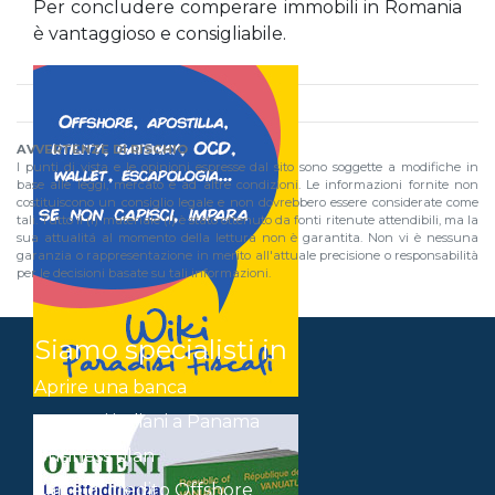
Per concludere comperare immobili in Romania
è vantaggioso e consigliabile.
AVVERTENZE DI RISCHIO
I punti di vista e le opinioni espresse dal sito sono soggette a modifiche in
base alle leggi, mercato e ad altre condizioni. Le informazioni fornite non
costituiscono un consiglio legale e non dovrebbero essere considerate come
tali. Tutto il (i) materiale (i) è stato ottenuto da fonti ritenute attendibili, ma la
sua attualitá al momento della lettura non è garantita. Non vi è nessuna
garanzia o rappresentazione in merito all'attuale precisione o responsabilità
per le decisioni basate su tali informazioni.
Siamo specialisti in
Aprire una banca
Avvocati italiani a Panama
Business plan
Carte di credito Offshore