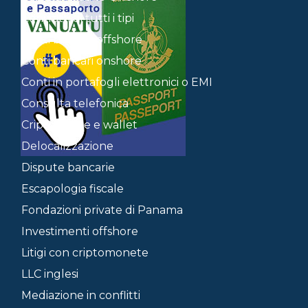
Contratti di tutti i tipi
Conti bancari offshore
Conti bancari onshore
Conti in portafogli elettronici o EMI
Consulta telefonica
Criptovalute e wallet
Delocalizzazione
Dispute bancarie
Escapologia fiscale
Fondazioni private di Panama
Investimenti offshore
Litigi con criptomonete
LLC inglesi
Mediazione in conflitti