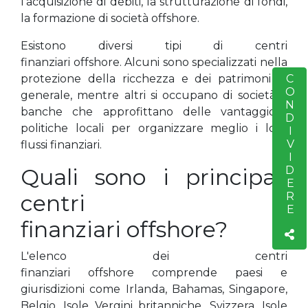
l'acquisizione di debiti, la strutturazione di fondi,
la formazione di società offshore.
Esistono diversi tipi di centri
finanziari offshore. Alcuni sono specializzati nella
protezione della ricchezza e dei patrimoni in
CONDIVIDERE
S
generale, mentre altri si occupano di società e
banche che approfittano delle vantaggiose
politiche locali per organizzare meglio i loro
flussi finanziari.
Quali sono i principali
centri
finanziari offshore?
L'elenco dei centri
finanziari offshore comprende paesi e
giurisdizioni come Irlanda, Bahamas, Singapore,
Belgio, Isole Vergini britanniche, Svizzera, Isole