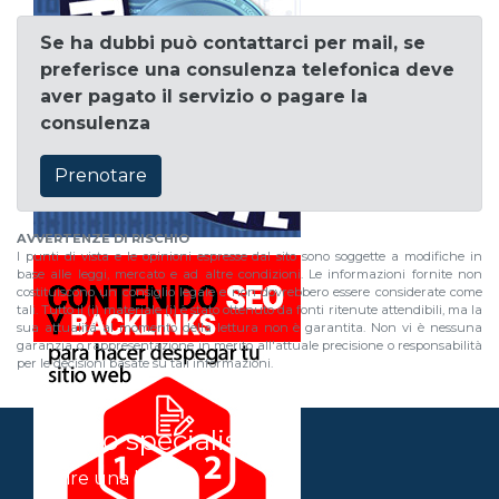
Se ha dubbi può contattarci per mail, se
preferisce una consulenza telefonica deve
aver pagato il servizio o pagare la
consulenza
Prenotare
AVVERTENZE DI RISCHIO
I punti di vista e le opinioni espresse dal sito sono soggette a modifiche in
base alle leggi, mercato e ad altre condizioni. Le informazioni fornite non
costituiscono un consiglio legale e non dovrebbero essere considerate come
tali. Tutto il (i) materiale (i) è stato ottenuto da fonti ritenute attendibili, ma la
sua attualitá al momento della lettura non è garantita. Non vi è nessuna
garanzia o rappresentazione in merito all'attuale precisione o responsabilità
per le decisioni basate su tali informazioni.
Siamo specialisti in
Aprire una banca