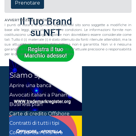
Prenotare
AVVERTENZE DI RISCHIO
I punti di vista e le opinioni espresse dal sito sono soggette a modifiche in
base alle leggi, mercato e ad altre condizioni. Le informazioni fornite non
costituiscono un consiglio legale e non dovrebbero essere considerate come
tali. Tutto il (i) materiale (i) è stato ottenuto da fonti ritenute attendibili, ma la
sua attualitá al momento della lettura non è garantita. Non vi è nessuna
garanzia o rappresentazione in merito all'attuale precisione o responsabilità
per le decisioni basate su tali informazioni.
Siamo specialisti in
Aprire una banca
Avvocati italiani a Panama
Business plan
Carte di credito Offshore
Contratti di tutti i tipi
Conti bancari offshore