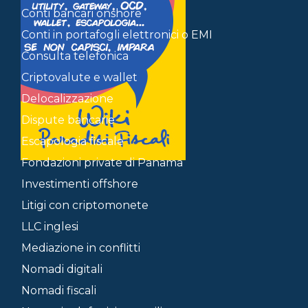
Conti bancari onshore
Conti in portafogli elettronici o EMI
Consulta telefonica
Criptovalute e wallet
Delocalizzazione
Dispute bancarie
Escapologia fiscale
Fondazioni private di Panama
Investimenti offshore
Litigi con criptomonete
LLC inglesi
Mediazione in conflitti
Nomadi digitali
Nomadi fiscali