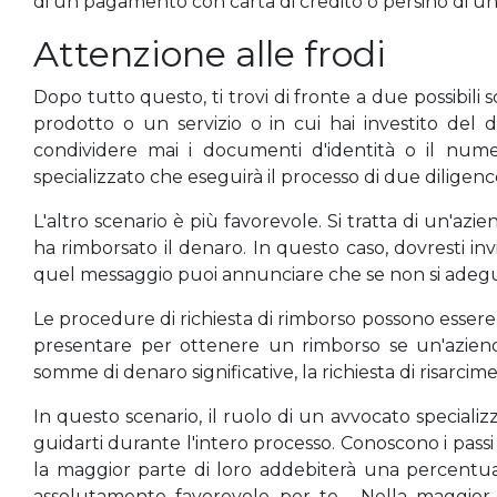
di un pagamento con carta di credito o persino di un
Attenzione alle frodi
Dopo tutto questo, ti trovi di fronte a due possibili 
prodotto o un servizio o in cui hai investito del 
condividere mai i documenti d'identità o il numer
specializzato che eseguirà il processo di due diligenc
L'altro scenario è più favorevole. Si tratta di un'az
ha rimborsato il denaro. In questo caso, dovresti in
quel messaggio puoi annunciare che se non si adeguer
Le procedure di richiesta di rimborso possono esser
presentare per ottenere un rimborso se un'azien
somme di denaro significative, la richiesta di risarc
In questo scenario, il ruolo di un avvocato specializz
guidarti durante l'intero processo. Conoscono i passi
la maggior parte di loro addebiterà una percentuale
assolutamente favorevole per te. Nella maggior 