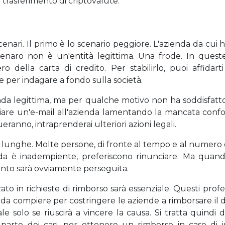
 trasferimento di criptovalute.
scenari. Il primo è lo scenario peggiore. L'azienda da cui 
denaro non è un'entità legittima. Una frode. In queste
o della carta di credito. Per stabilirlo, puoi affidar
e per indagare a fondo sulla società.
ienda legittima, ma per qualche motivo non ha soddisfatto
viare un'e-mail all'azienda lamentando la mancata confor
anno, intraprenderai ulteriori azioni legali.
e lunghe. Molte persone, di fronte al tempo e al numero
da è inadempiente, preferiscono rinunciare. Ma quand
imento sarà ovviamente perseguita.
ato in richieste di rimborso sarà essenziale. Questi profe
 da compiere per costringere le aziende a rimborsare il de
 solo se riuscirà a vincere la causa. Si tratta quindi d
parte dei casi, per ottenere un rimborso in caso di 