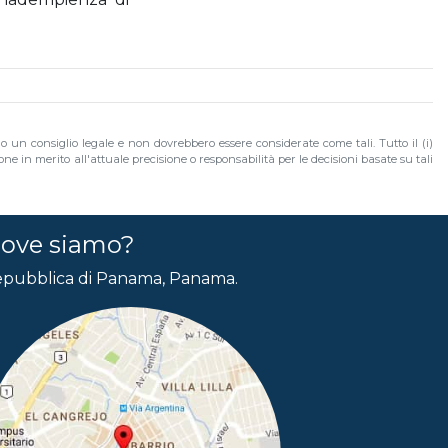
no un consiglio legale e non dovrebbero essere considerate come tali. Tutto il (i)
e in merito all'attuale precisione o responsabilità per le decisioni basate su tali
ove siamo?
pubblica di Panama, Panama.