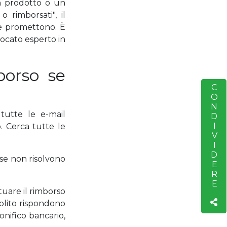
n prodotto o un
o rimborsati", il
e promettono. È
vocato esperto in
borso se
CONDIVIDERE
S
 tutte le e-mail
. Cerca tutte le
 se non risolvono
tuare il rimborso
solito rispondono
onifico bancario,