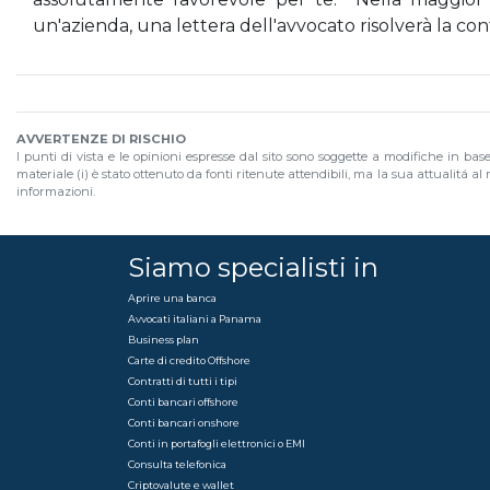
un'azienda, una lettera dell'avvocato risolverà la con
AVVERTENZE DI RISCHIO
I punti di vista e le opinioni espresse dal sito sono soggette a modifiche in bas
materiale (i) è stato ottenuto da fonti ritenute attendibili, ma la sua attualitá 
informazioni.
Siamo specialisti in
Aprire una banca
Avvocati italiani a Panama
Business plan
Carte di credito Offshore
Contratti di tutti i tipi
Conti bancari offshore
Conti bancari onshore
Conti in portafogli elettronici o EMI
Consulta telefonica
Criptovalute e wallet