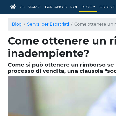
HOME
CHI SIAMO
PARLANO DI NOI
BLOG
ORDINE 
Blog
Servizi per Espatriati
Come ottenere un r
Come ottenere un r
inadempiente?
Come si può ottenere un rimborso se n
processo di vendita, una clausola "sod