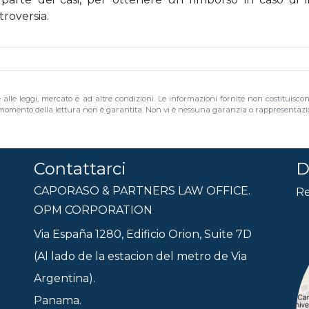
troversia.
e alle leggi, mercato e ad altre condizioni. Le informazioni fornite non costituisco
al momento della lettura non è garantita. Non vi è nessuna garanzia o rappresentazion
Contattarci
D
CAPORASO & PARTNERS LAW OFFICE.
Re
OPM CORPORATION
Via España 1280, Edificio Orion, Suite 7D
(Al lado de la estacion del metro de Via
Argentina).
Panama.