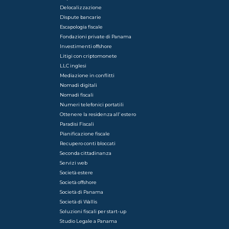
Delocalizzazione
Dispute bancarie
Escapologia fiscale
Fondazioni private di Panama
Investimenti offshore
Litigi con criptomonete
LLC inglesi
Mediazione in conflitti
Nomadi digitali
Nomadi fiscali
Numeri telefonici portatili
Ottenere la residenza all’ estero
Paradisi Fiscali
Pianificazione fiscale
Recupero conti bloccati
Seconda cittadinanza
Servizi web
Società estere
Società offshore
Società di Panama
Società di Wallis
Soluzioni fiscali per start-up
Studio Legale a Panama