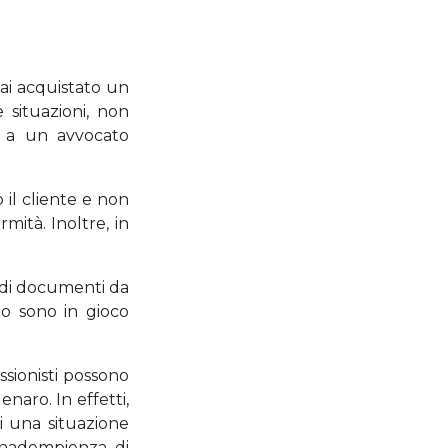
hai acquistato un
 situazioni, non
ti a un avvocato
 il cliente e non
mità. Inoltre, in
 di documenti da
o sono in gioco
ssionisti possono
naro. In effetti,
i una situazione
inadempienza di