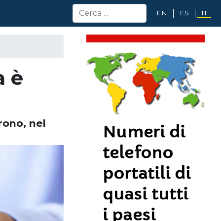
EN
ES
IT
a è
rono, nel