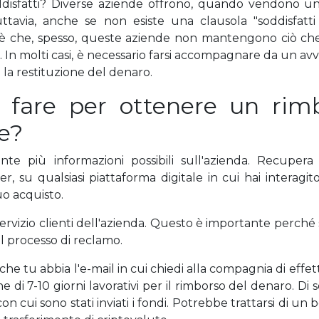
ddisfatti? Diverse aziende offrono, quando vendono u
uttavia, anche se non esiste una clausola "soddisfatti 
 è che, spesso, queste aziende non mantengono ciò ch
. In molti casi, è necessario farsi accompagnare da un av
 la restituzione del denaro.
 fare per ottenere un rim
e?
uante più informazioni possibili sull'azienda. Recupera
 su qualsiasi piattaforma digitale in cui hai interagito
uo acquisto.
 servizio clienti dell'azienda. Questo è importante perché
l processo di reclamo.
he tu abbia l'e-mail in cui chiedi alla compagnia di effet
 di 7-10 giorni lavorativi per il rimborso del denaro. Di 
 cui sono stati inviati i fondi. Potrebbe trattarsi di un b