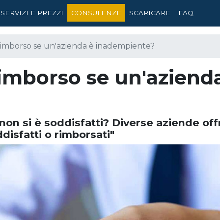
SERVIZI E PREZZI
CONSULENZE
SCARICARE
FAQ
imborso se un'azienda è inadempiente?
imborso se un'aziend
on si è soddisfatti? Diverse aziende off
disfatti o rimborsati"