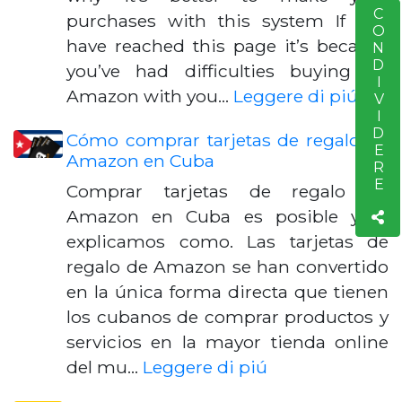
CONDIVIDERE
S
purchases with this system If you
have reached this page it’s because
you’ve had difficulties buying on
Amazon with you…
Leggere di piú
Cómo comprar tarjetas de regalo de
Amazon en Cuba
Comprar tarjetas de regalo de
Amazon en Cuba es posible y te
explicamos como. Las tarjetas de
regalo de Amazon se han convertido
en la única forma directa que tienen
los cubanos de comprar productos y
servicios en la mayor tienda online
del mu…
Leggere di piú