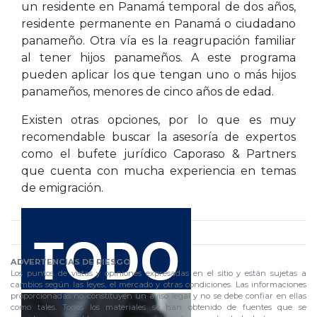
un residente en Panamá temporal de dos años,
residente permanente en Panamá o ciudadano
panameño. Otra vía es la reagrupación familiar
al tener hijos panameños. A este programa
pueden aplicar los que tengan uno o más hijos
panameños, menores de cinco años de edad.
Existen otras opciones, por lo que es muy
recomendable buscar la asesoría de expertos
como el bufete jurídico Caporaso & Partners
que cuenta con mucha experiencia en temas
de emigración.
ADVERTENCIAS DE RIESGO
Los puntos de vistas y opiniones expresadas en el sitio y están sujetas a
cambios según las leyes, el mercado y otras condiciones. Las informaciones
proporcionadas no constituyen un aviso legal y no se debe confiar en ellas
como tales. Todos los materiales se han obtenido de fuentes que se