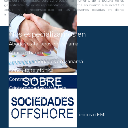
consideran confiables, pero su precisión al momento de la lectura no es
garantizada. No existe representación o garantía en cuanto a la exactitud
actual ni la responsabilidad por las decisiones basadas en dicha
información.
Nos especializamos en
Abogados italianos en Panamá
Abrir un banco
Bufete de abogados en Panamá
Consulta telefónica
Contratos de todo tipo
Criptomonedas y Wallets
Cuentas bancarias offshore
Cuentas bancarias onshore
Cuentas en monederos electrónicos o EMI
Deslocalización